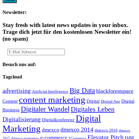
Newsletter:
Stay fresh with latest news updates in your inbox.
Trage dich jetzt für den kostenlosen Newsletter ein!
(no spam)
Besuch uns auf:
Tagcloud
Big Data
advertising
blackforestspace
Artificial Intelligence
content marketing
Content
Digital
Digital
Digital Age
Digitaler Wandel
Digitales Leben
Business
Digital
Digitalisierung
Digitalkonferenz
Marketing
dmexco 2014
dmexco
dmexco 2016
dmexco
Elevator Pitch
e-commerce
HdM
2017
dmexco experience
ECommerce