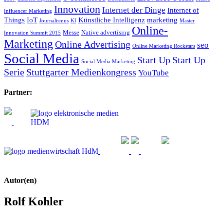
Innovation
Internet der Dinge
Internet of
Influencer Marketing
Things
IoT
Künstliche Intelligenz
marketing
Journalismus
KI
Master
Online-
Messe
Native advertising
Innovation Summit 2015
Marketing
Online Advertising
seo
Online Marketing Rockstars
Social Media
Start Up
Start Up
Social Media Marketing
Serie
Stuttgarter Medienkongress
YouTube
Partner:
Autor(en)
Rolf Kohler