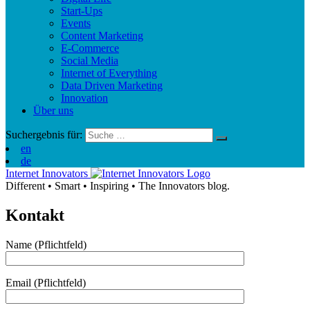
Start-Ups
Events
Content Marketing
E-Commerce
Social Media
Internet of Everything
Data Driven Marketing
Innovation
Über uns
Suchergebnis für:
en
de
Internet Innovators
Different
•
Smart
•
Inspiring
•
The Innovators blog.
Kontakt
Name (Pflichtfeld)
Email (Pflichtfeld)