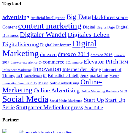
Tagcloud
Big Data
advertising
blackforestspace
Artificial Intelligence
content marketing
Content
Digital
Digital
Digital Age
Digitaler Wandel
Digitales Leben
Business
Digital
Digitalisierung
Digitalkonferenz
Marketing
dmexco 2014
dmexco
dmexco 2016
dmexco
Elevator Pitch
e-commerce
HdM
2017
dmexco experience
ECommerce
Innovation
Internet der Dinge
Internet of
Influencer Marketing
Things
IoT
Künstliche Intelligenz
marketing
Journalismus
KI
Master
Online-
Messe
Native advertising
Innovation Summit 2015
Marketing
Online Advertising
seo
Online Marketing Rockstars
Social Media
Start Up
Start Up
Social Media Marketing
Serie
Stuttgarter Medienkongress
YouTube
Partner: