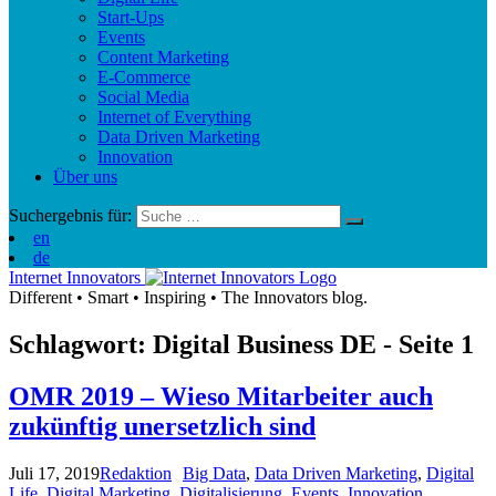
Start-Ups
Events
Content Marketing
E-Commerce
Social Media
Internet of Everything
Data Driven Marketing
Innovation
Über uns
Suchergebnis für:
en
de
Internet Innovators
Different
•
Smart
•
Inspiring
•
The Innovators blog.
Schlagwort: Digital Business
DE
- Seite 1
OMR 2019 – Wieso Mitarbeiter auch
zukünftig unersetzlich sind
Juli 17, 2019
Redaktion
Big Data
,
Data Driven Marketing
,
Digital
Life
,
Digital Marketing
,
Digitalisierung
,
Events
,
Innovation