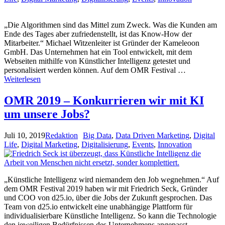
„Die Algorithmen sind das Mittel zum Zweck. Was die Kunden am
Ende des Tages aber zufriedenstellt, ist das Know-How der
Mitarbeiter.“ Michael Witzenleiter ist Gründer der Kameleoon
GmbH. Das Unternehmen hat ein Tool entwickelt, mit dem
Webseiten mithilfe von Künstlicher Intelligenz getestet und
personalisiert werden können. Auf dem OMR Festival …
Weiterlesen
OMR 2019 – Konkurrieren wir mit KI
um unsere Jobs?
Juli 10, 2019
Redaktion
Big Data
,
Data Driven Marketing
,
Digital
Life
,
Digital Marketing
,
Digitalisierung
,
Events
,
Innovation
„Künstliche Intelligenz wird niemandem den Job wegnehmen.“ Auf
dem OMR Festival 2019 haben wir mit Friedrich Seck, Gründer
und COO von d25.io, über die Jobs der Zukunft gesprochen. Das
Team von d25.io entwickelt eine unabhängige Plattform für
individualisierbare Künstliche Intelligenz. So kann die Technologie
den jeweiligen Bedürfnissen des Unternehmens angepasst …