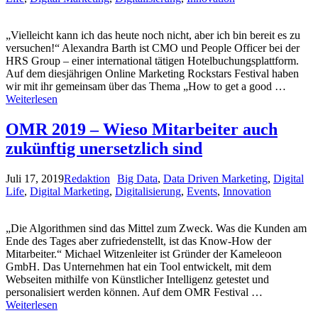
„Vielleicht kann ich das heute noch nicht, aber ich bin bereit es zu
versuchen!“ Alexandra Barth ist CMO und People Officer bei der
HRS Group – einer international tätigen Hotelbuchungsplattform.
Auf dem diesjährigen Online Marketing Rockstars Festival haben
wir mit ihr gemeinsam über das Thema „How to get a good …
Weiterlesen
OMR 2019 – Wieso Mitarbeiter auch
zukünftig unersetzlich sind
Juli 17, 2019
Redaktion
Big Data
,
Data Driven Marketing
,
Digital
Life
,
Digital Marketing
,
Digitalisierung
,
Events
,
Innovation
„Die Algorithmen sind das Mittel zum Zweck. Was die Kunden am
Ende des Tages aber zufriedenstellt, ist das Know-How der
Mitarbeiter.“ Michael Witzenleiter ist Gründer der Kameleoon
GmbH. Das Unternehmen hat ein Tool entwickelt, mit dem
Webseiten mithilfe von Künstlicher Intelligenz getestet und
personalisiert werden können. Auf dem OMR Festival …
Weiterlesen