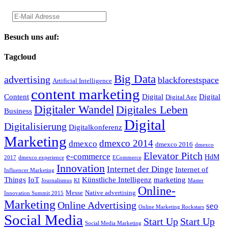
Besuch uns auf:
Tagcloud
Big Data
advertising
blackforestspace
Artificial Intelligence
content marketing
Content
Digital
Digital
Digital Age
Digitaler Wandel
Digitales Leben
Business
Digital
Digitalisierung
Digitalkonferenz
Marketing
dmexco 2014
dmexco
dmexco 2016
dmexco
Elevator Pitch
e-commerce
HdM
2017
dmexco experience
ECommerce
Innovation
Internet der Dinge
Internet of
Influencer Marketing
Things
IoT
Künstliche Intelligenz
marketing
Journalismus
KI
Master
Online-
Messe
Native advertising
Innovation Summit 2015
Marketing
Online Advertising
seo
Online Marketing Rockstars
Social Media
Start Up
Start Up
Social Media Marketing