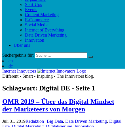
Start-Ups
Events
Content Marketing
E-Commerce
Social Media
Internet of Everything
Data Driven Marketing
Innovation
Über uns
Suchergebnis für:
en
de
Internet Innovators
Different
•
Smart
•
Inspiring
•
The Innovators blog.
Schlagwort: Digital
DE
- Seite 1
OMR 2019 – Über das Digital Mindset
der Marketeers von Morgen
Juli 31, 2019
Redaktion
Big Data
,
Data Driven Marketing
,
Digital
Life
,
Digital Marketing
,
Digitalisierung
,
Innovation