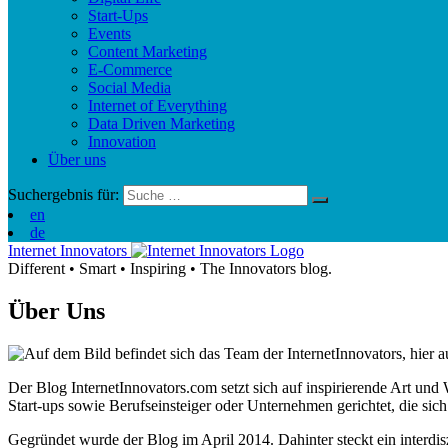
Start-Ups
Events
Content Marketing
E-Commerce
Social Media
Internet of Everything
Data Driven Marketing
Innovation
Über uns
Suchergebnis für:
en
de
Internet Innovators
Different
•
Smart
•
Inspiring
•
The Innovators blog.
Über Uns
Der Blog InternetInnovators.com setzt sich auf inspirierende Art u
Start-ups sowie Berufseinsteiger oder Unternehmen gerichtet, die sic
Gegründet wurde der Blog im April 2014. Dahinter steckt ein interd