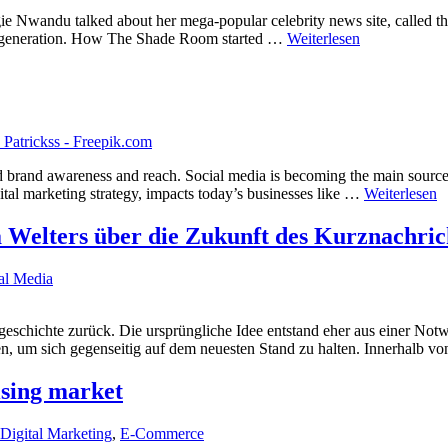
e Nwandu talked about her mega-popular celebrity news site, called t
ole generation. How The Shade Room started …
Weiterlesen
ard brand awareness and reach. Social media is becoming the main source
ital marketing strategy, impacts today’s businesses like …
Weiterlesen
a Welters über die Zukunft des Kurznachric
al Media
sgeschichte zurück. Die ursprüngliche Idee entstand eher aus einer No
n, um sich gegenseitig auf dem neuesten Stand zu halten. Innerhalb v
ising market
Digital Marketing
,
E-Commerce