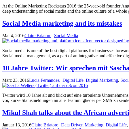
At the Online Marketing Rockstars 2016 the 25-year-old founder Angi
deep understanding of social media and the online culture of a wh
Social Media marketing and its mistakes
Mai 4, 2016
Claire Briatore
Social Media
Social media is one of the best digital platforms for businesses forw
Social media management, as a part of an integrative and effective dig
10 Jahre Twitter: Wir sprechen mit Sasch
März 23, 2016
Lucia Fernandez
Digital Life
,
Digital Marketing
,
Soci
Twitter wird 10 Jahre alt und blickt auf eine turbulente Unternehmen
vor, kurze Statusmeldungen an alle Teammitglieder per SMS zu sende
Mikul Shah talks about the African advert
Januar 13, 2016
Claire Briatore
Data Driven Marketing
,
Digital Life
,