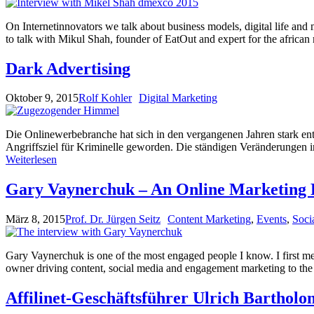
On Internetinnovators we talk about business models, digital life a
to talk with Mikul Shah, founder of EatOut and expert for the afric
Dark Advertising
Oktober 9, 2015
Rolf Kohler
Digital Marketing
Die Onlinewerbebranche hat sich in den vergangenen Jahren stark en
Angriffsziel für Kriminelle geworden. Die ständigen Veränderungen i
Weiterlesen
Gary Vaynerchuk – An Online Marketing 
März 8, 2015
Prof. Dr. Jürgen Seitz
Content Marketing
,
Events
,
Soci
Gary Vaynerchuk is one of the most engaged people I know. I first m
owner driving content, social media and engagement marketing to the
Affilinet-Geschäftsführer Ulrich Bartholo