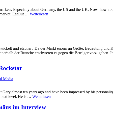
nd markets. Especially about Germany, the US and the UK. Now, how ab
an market. EatOut …
Weiterlesen
twickelt und etabliert. Da der Markt enorm an Größe, Bedeutung und K
nnerhalb der Branche erschweren es gegen die Betrüger vorzugehen. Int
Rockstar
al Media
et Gary almost ten years ago and have been impressed by his personal
 next level. He is …
Weiterlesen
mäus im Interview