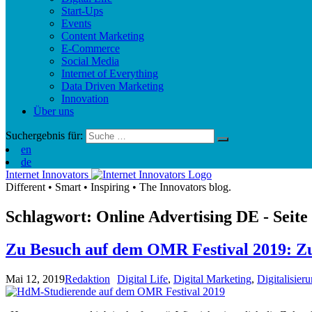
Start-Ups
Events
Content Marketing
E-Commerce
Social Media
Internet of Everything
Data Driven Marketing
Innovation
Über uns
Suchergebnis für:
en
de
Internet Innovators
Different
•
Smart
•
Inspiring
•
The Innovators blog.
Schlagwort: Online Advertising
DE
- Seite
Zu Besuch auf dem OMR Festival 2019: Z
Mai 12, 2019
Redaktion
Digital Life
,
Digital Marketing
,
Digitalisier