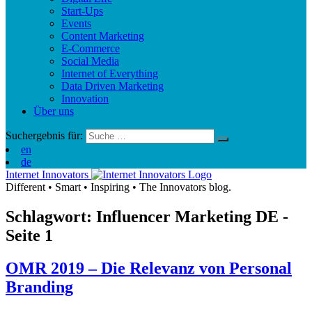
Start-Ups
Events
Content Marketing
E-Commerce
Social Media
Internet of Everything
Data Driven Marketing
Innovation
Über uns
Suchergebnis für:
en
de
Internet Innovators
Different
•
Smart
•
Inspiring
•
The Innovators blog.
Schlagwort: Influencer Marketing
DE
-
Seite 1
OMR 2019 – Die Relevanz von Personal
Branding