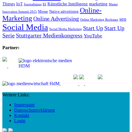
Things
IoT
Künstliche Intelligenz
marketing
Journalismus
KI
Master
Online-
Messe
Native advertising
Innovation Summit 2015
Marketing
Online Advertising
seo
Online Marketing Rockstars
Social Media
Start Up
Start Up
Social Media Marketing
Serie
Stuttgarter Medienkongress
YouTube
Partner:
Weitere Links:
Impressum
Datenschutzerklärung
Kontakt
Login