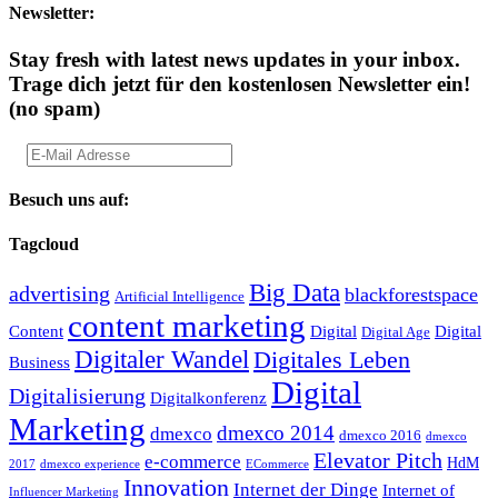
Newsletter:
Stay fresh with latest news updates in your inbox.
Trage dich jetzt für den kostenlosen Newsletter ein!
(no spam)
Besuch uns auf:
Tagcloud
Big Data
advertising
blackforestspace
Artificial Intelligence
content marketing
Content
Digital
Digital
Digital Age
Digitaler Wandel
Digitales Leben
Business
Digital
Digitalisierung
Digitalkonferenz
Marketing
dmexco 2014
dmexco
dmexco 2016
dmexco
Elevator Pitch
e-commerce
HdM
2017
dmexco experience
ECommerce
Innovation
Internet der Dinge
Internet of
Influencer Marketing