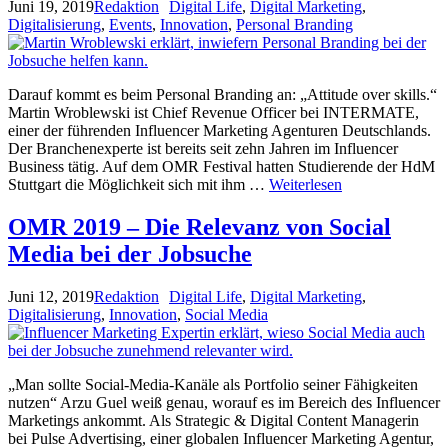
Juni 19, 2019
Redaktion
Digital Life
,
Digital Marketing
,
Digitalisierung
,
Events
,
Innovation
,
Personal Branding
Darauf kommt es beim Personal Branding an: „Attitude over skills.“
Martin Wroblewski ist Chief Revenue Officer bei INTERMATE,
einer der führenden Influencer Marketing Agenturen Deutschlands.
Der Branchenexperte ist bereits seit zehn Jahren im Influencer
Business tätig. Auf dem OMR Festival hatten Studierende der HdM
Stuttgart die Möglichkeit sich mit ihm …
Weiterlesen
OMR 2019 – Die Relevanz von Social
Media bei der Jobsuche
Juni 12, 2019
Redaktion
Digital Life
,
Digital Marketing
,
Digitalisierung
,
Innovation
,
Social Media
„Man sollte Social-Media-Kanäle als Portfolio seiner Fähigkeiten
nutzen“ Arzu Guel weiß genau, worauf es im Bereich des Influencer
Marketings ankommt. Als Strategic & Digital Content Managerin
bei Pulse Advertising, einer globalen Influencer Marketing Agentur,