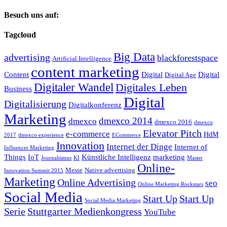
Besuch uns auf:
Tagcloud
Big Data
advertising
blackforestspace
Artificial Intelligence
content marketing
Content
Digital
Digital
Digital Age
Digitaler Wandel
Digitales Leben
Business
Digital
Digitalisierung
Digitalkonferenz
Marketing
dmexco 2014
dmexco
dmexco 2016
dmexco
Elevator Pitch
e-commerce
HdM
2017
dmexco experience
ECommerce
Innovation
Internet der Dinge
Internet of
Influencer Marketing
Things
IoT
Künstliche Intelligenz
marketing
Journalismus
KI
Master
Online-
Messe
Native advertising
Innovation Summit 2015
Marketing
Online Advertising
seo
Online Marketing Rockstars
Social Media
Start Up
Start Up
Social Media Marketing
Serie
Stuttgarter Medienkongress
YouTube