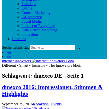
Start-Ups
Events
Content Marketing
E-Commerce
Social Media
Internet of Everything
Data Driven Marketing
Innovation
Über uns
Suchergebnis für:
en
de
Internet Innovators
Different
•
Smart
•
Inspiring
•
The Innovators blog.
Schlagwort: dmexco
DE
- Seite 1
dmexco 2016: Impressionen, Stimmen &
Highlights
September 25, 2016
Redaktion
Events