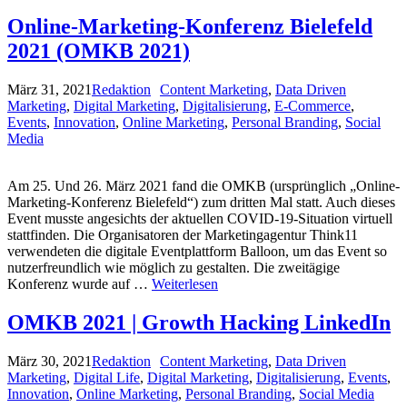
Online-Marketing-Konferenz Bielefeld
2021 (OMKB 2021)
März 31, 2021
Redaktion
Content Marketing
,
Data Driven
Marketing
,
Digital Marketing
,
Digitalisierung
,
E-Commerce
,
Events
,
Innovation
,
Online Marketing
,
Personal Branding
,
Social
Media
Am 25. Und 26. März 2021 fand die OMKB (ursprünglich „Online-
Marketing-Konferenz Bielefeld“) zum dritten Mal statt. Auch dieses
Event musste angesichts der aktuellen COVID-19-Situation virtuell
stattfinden. Die Organisatoren der Marketingagentur Think11
verwendeten die digitale Eventplattform Balloon, um das Event so
nutzerfreundlich wie möglich zu gestalten. Die zweitägige
Konferenz wurde auf …
Weiterlesen
OMKB 2021 | Growth Hacking LinkedIn
März 30, 2021
Redaktion
Content Marketing
,
Data Driven
Marketing
,
Digital Life
,
Digital Marketing
,
Digitalisierung
,
Events
,
Innovation
,
Online Marketing
,
Personal Branding
,
Social Media