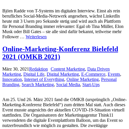
Björn Radde von T-Systems im digitalen Interview. Einst als rein
berufliches Social-Media-Netzwerk angesehen, wächst LinkedIn
heute mit 3 Usern pro Sekunde stetig und wird auch als Plattform
für Personal Branding immer relevanter: Egal ob Tina Müller, Elon
Musk oder Bill Gates – sie alle sind dafür bekannt, teilweise mehr
Follower …
Weiterlesen
Online-Marketing-Konferenz Bielefeld
2021 (OMKB 2021)
März 30, 2021
Redaktion
Content Marketing
,
Data Driven
Marketing
,
Digital Life
,
Digital Marketing
,
E-Commerce
,
Events
,
Innovation
,
Internet of Everything
,
Online Marketing
,
Personal
Branding
,
Search Marketing
,
Social Media
,
Start-Ups
Am 25. Und 26. März 2021 fand die OMKB (ursprünglich „Online-
Marketing-Konferenz Bielefeld“) zum dritten Mal statt. Auch dieses
Event musste angesichts der aktuellen COVID-19-Situation virtuell
stattfinden. Die Organisatoren der Marketingagentur Think11
verwendeten die digitale Eventplattform Balloon, um das Event so
nutzerfreundlich wie möglich zu gestalten. Die zweitägige