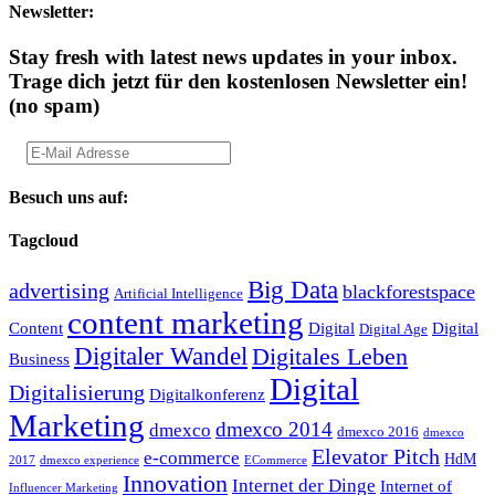
Newsletter:
Stay fresh with latest news updates in your inbox.
Trage dich jetzt für den kostenlosen Newsletter ein!
(no spam)
Besuch uns auf:
Tagcloud
Big Data
advertising
blackforestspace
Artificial Intelligence
content marketing
Content
Digital
Digital
Digital Age
Digitaler Wandel
Digitales Leben
Business
Digital
Digitalisierung
Digitalkonferenz
Marketing
dmexco 2014
dmexco
dmexco 2016
dmexco
Elevator Pitch
e-commerce
HdM
2017
dmexco experience
ECommerce
Innovation
Internet der Dinge
Internet of
Influencer Marketing