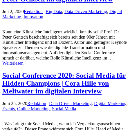
Juli 2, 2020
Redaktion
Big Data
,
Data Driven Marketing
,
Digital
Marketing
,
Innovation
Kann eine Künstliche Intelligenz wirklich kreativ sein? Prof. Dr.
Peter Gentsch beschäftigt sich bereits seit den 90er Jahren mit
Künstlicher Intelligenz und ist Dozent, Autor und gefragter Keynote
Speaker zu Themen wie die digitale Transformation und
Innovationsmanagement. Auf der digitalen Social Conference
sprach er darüber, welche Rolle Künstliche Intelligenz im …
Weiterlesen
Social Conference 2020: Social Media für
Hidden Champions | Cora Hille von
Meltwater im digitalen Interview
Juni 25, 2020
Redaktion
Data Driven Marketing
,
Digital Marketing
,
Events
,
Online Marketing
,
Social Media
„Was bringt mir Social Media, wenn ich Verpackungsmaschinen
verkaufe?“ Dieser Frage widmete sich Cora Hille, Head of Media