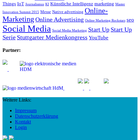
Things
IoT
Künstliche Intelligenz
marketing
Journalismus
KI
Master
Online-
Messe
Native advertising
Innovation Summit 2015
Marketing
Online Advertising
seo
Online Marketing Rockstars
Social Media
Start Up
Start Up
Social Media Marketing
Serie
Stuttgarter Medienkongress
YouTube
Partner:
Weitere Links:
Impressum
Datenschutzerklärung
Kontakt
Login