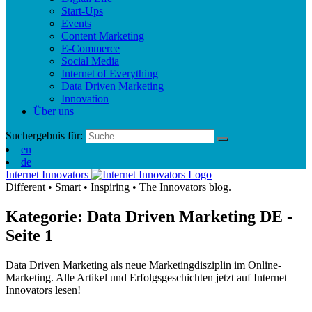
Start-Ups
Events
Content Marketing
E-Commerce
Social Media
Internet of Everything
Data Driven Marketing
Innovation
Über uns
Suchergebnis für:
en
de
Internet Innovators
Different
•
Smart
•
Inspiring
•
The Innovators blog.
Kategorie: Data Driven Marketing
DE
-
Seite 1
Data Driven Marketing als neue Marketingdisziplin im Online-
Marketing. Alle Artikel und Erfolgsgeschichten jetzt auf Internet
Innovators lesen!