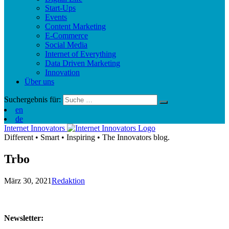
Start-Ups
Events
Content Marketing
E-Commerce
Social Media
Internet of Everything
Data Driven Marketing
Innovation
Über uns
Suchergebnis für:
en
de
Internet Innovators
Different
•
Smart
•
Inspiring
•
The Innovators blog.
Trbo
März 30, 2021
Redaktion
Newsletter: