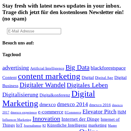
Stay fresh with latest news updates in your inbox.
Trage dich jetzt für den kostenlosen Newsletter ein!
(no spam)
Besuch uns auf:
Tagcloud
Big Data
advertising
blackforestspace
Artificial Intelligence
content marketing
Content
Digital
Digital
Digital Age
Digitaler Wandel
Digitales Leben
Business
Digital
Digitalisierung
Digitalkonferenz
Marketing
dmexco 2014
dmexco
dmexco 2016
dmexco
Elevator Pitch
e-commerce
HdM
2017
dmexco experience
ECommerce
Innovation
Internet der Dinge
Internet of
Influencer Marketing
Things
IoT
Künstliche Intelligenz
marketing
Journalismus
KI
Master