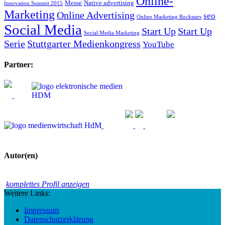
Online-
Messe
Native advertising
Innovation Summit 2015
Marketing
Online Advertising
seo
Online Marketing Rockstars
Social Media
Start Up
Start Up
Social Media Marketing
Serie
Stuttgarter Medienkongress
YouTube
Partner:
Autor(en)
komplettes Profil anzeigen
Weitere Links:
Impressum
Datenschutzerklärung