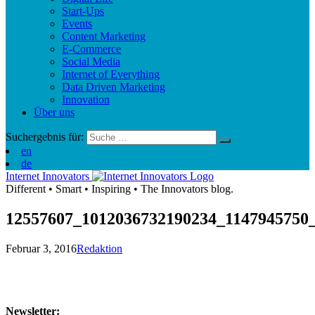
Start-Ups
Events
Content Marketing
E-Commerce
Social Media
Internet of Everything
Data Driven Marketing
Innovation
Über uns
Suchergebnis für:
en
de
Internet Innovators
Different
•
Smart
•
Inspiring
•
The Innovators blog.
12557607_1012036732190234_1147945750
Februar 3, 2016
Redaktion
Newsletter: