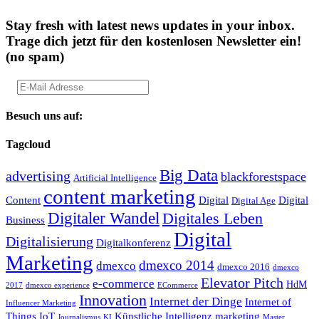
Stay fresh with latest news updates in your inbox.
Trage dich jetzt für den kostenlosen Newsletter ein!
(no spam)
Besuch uns auf:
Tagcloud
Big Data
advertising
blackforestspace
Artificial Intelligence
content marketing
Content
Digital
Digital
Digital Age
Digitaler Wandel
Digitales Leben
Business
Digital
Digitalisierung
Digitalkonferenz
Marketing
dmexco 2014
dmexco
dmexco 2016
dmexco
Elevator Pitch
e-commerce
HdM
2017
dmexco experience
ECommerce
Innovation
Internet der Dinge
Internet of
Influencer Marketing
Things
IoT
Künstliche Intelligenz
marketing
Journalismus
KI
Master