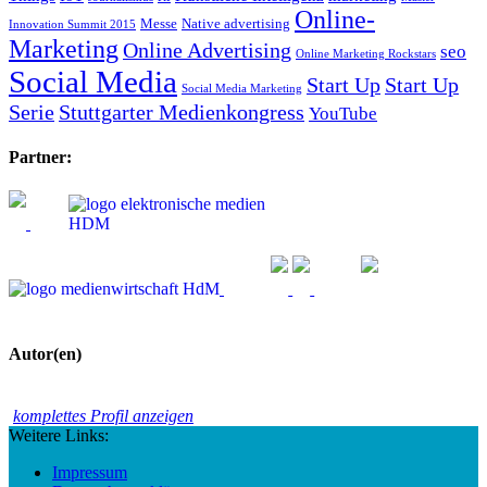
Online-
Messe
Native advertising
Innovation Summit 2015
Marketing
Online Advertising
seo
Online Marketing Rockstars
Social Media
Start Up
Start Up
Social Media Marketing
Serie
Stuttgarter Medienkongress
YouTube
Partner:
Autor(en)
komplettes Profil anzeigen
Weitere Links:
Impressum