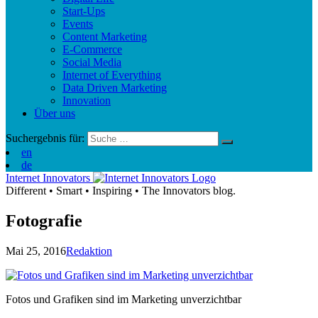
Start-Ups
Events
Content Marketing
E-Commerce
Social Media
Internet of Everything
Data Driven Marketing
Innovation
Über uns
Suchergebnis für:
en
de
Internet Innovators
Different
•
Smart
•
Inspiring
•
The Innovators blog.
Fotografie
Mai 25, 2016
Redaktion
Fotos und Grafiken sind im Marketing unverzichtbar