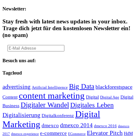
Newsletter:
Stay fresh with latest news updates in your inbox.
Trage dich jetzt für den kostenlosen Newsletter ein!
(no spam)
Besuch uns auf:
Tagcloud
Big Data
advertising
blackforestspace
Artificial Intelligence
content marketing
Content
Digital
Digital
Digital Age
Digitaler Wandel
Digitales Leben
Business
Digital
Digitalisierung
Digitalkonferenz
Marketing
dmexco 2014
dmexco
dmexco 2016
dmexco
Elevator Pitch
e-commerce
HdM
2017
dmexco experience
ECommerce