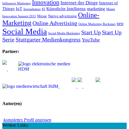
Innovation
Internet der Dinge
Internet of
Influencer Marketing
Things
IoT
Künstliche Intelligenz
marketing
Journalismus
KI
Master
Online-
Messe
Native advertising
Innovation Summit 2015
Marketing
Online Advertising
seo
Online Marketing Rockstars
Social Media
Start Up
Start Up
Social Media Marketing
Serie
Stuttgarter Medienkongress
YouTube
Partner:
Autor(en)
komplettes Profil anzeigen
Weitere Links: