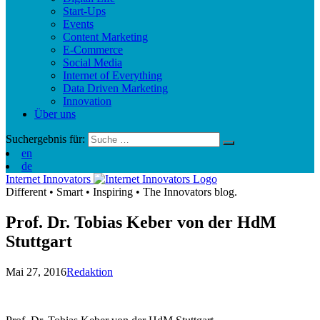
Start-Ups
Events
Content Marketing
E-Commerce
Social Media
Internet of Everything
Data Driven Marketing
Innovation
Über uns
Suchergebnis für:
en
de
Internet Innovators
Different
•
Smart
•
Inspiring
•
The Innovators blog.
Prof. Dr. Tobias Keber von der HdM
Stuttgart
Mai 27, 2016
Redaktion