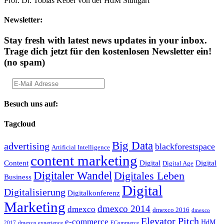
Prof. Dr. Tobias Keber von der HdM Stuttgart
Newsletter:
Stay fresh with latest news updates in your inbox.
Trage dich jetzt für den kostenlosen Newsletter ein!
(no spam)
Besuch uns auf:
Tagcloud
Big Data
advertising
blackforestspace
Artificial Intelligence
content marketing
Content
Digital
Digital
Digital Age
Digitaler Wandel
Digitales Leben
Business
Digital
Digitalisierung
Digitalkonferenz
Marketing
dmexco 2014
dmexco
dmexco 2016
dmexco
Elevator Pitch
e-commerce
HdM
2017
dmexco experience
ECommerce