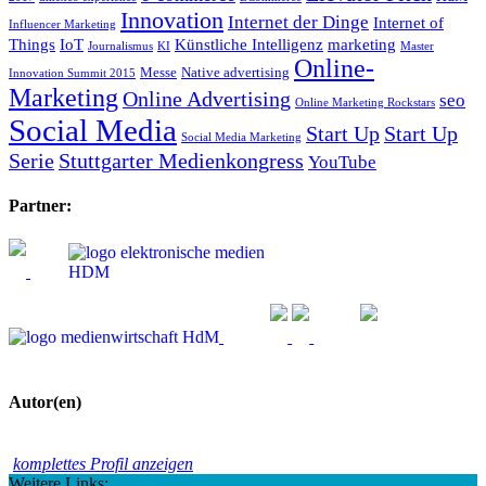
Innovation
Internet der Dinge
Internet of
Influencer Marketing
Things
IoT
Künstliche Intelligenz
marketing
Journalismus
KI
Master
Online-
Messe
Native advertising
Innovation Summit 2015
Marketing
Online Advertising
seo
Online Marketing Rockstars
Social Media
Start Up
Start Up
Social Media Marketing
Serie
Stuttgarter Medienkongress
YouTube
Partner:
Autor(en)
komplettes Profil anzeigen
Weitere Links: