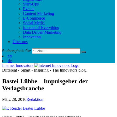
Start-Ups
Events
Content Marketing
E-Commerce
Social Media
Internet of Everything
Data Driven Marketing
Innovation
Über uns
Suchergebnis für:
en
de
Internet Innovators
Different
•
Smart
•
Inspiring
•
The Innovators blog.
Bastei Lübbe – Impulsgeber der
Verlagsbranche
März 28, 2016
Redaktion