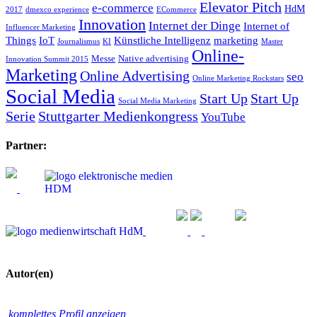
Elevator Pitch
e-commerce
HdM
2017
dmexco experience
ECommerce
Innovation
Internet der Dinge
Internet of
Influencer Marketing
Things
IoT
Künstliche Intelligenz
marketing
Journalismus
KI
Master
Online-
Messe
Native advertising
Innovation Summit 2015
Marketing
Online Advertising
seo
Online Marketing Rockstars
Social Media
Start Up
Start Up
Social Media Marketing
Serie
Stuttgarter Medienkongress
YouTube
Partner:
Autor(en)
komplettes Profil anzeigen