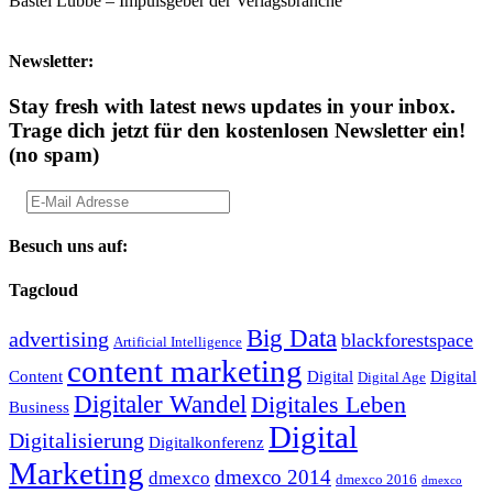
Bastei Lübbe – Impulsgeber der Verlagsbranche
Newsletter:
Stay fresh with latest news updates in your inbox.
Trage dich jetzt für den kostenlosen Newsletter ein!
(no spam)
Besuch uns auf:
Tagcloud
Big Data
advertising
blackforestspace
Artificial Intelligence
content marketing
Content
Digital
Digital
Digital Age
Digitaler Wandel
Digitales Leben
Business
Digital
Digitalisierung
Digitalkonferenz
Marketing
dmexco 2014
dmexco
dmexco 2016
dmexco