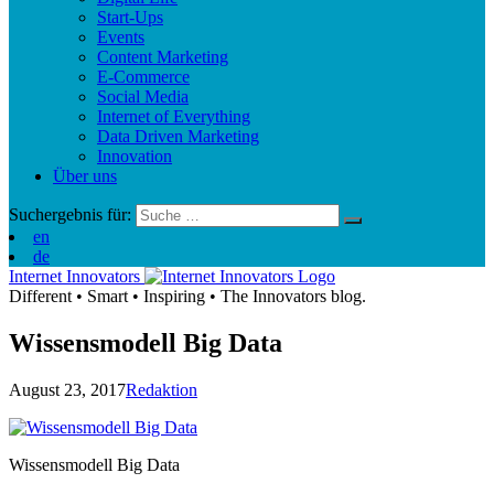
Start-Ups
Events
Content Marketing
E-Commerce
Social Media
Internet of Everything
Data Driven Marketing
Innovation
Über uns
Suchergebnis für:
en
de
Internet Innovators
Different
•
Smart
•
Inspiring
•
The Innovators blog.
Wissensmodell Big Data
August 23, 2017
Redaktion
Wissensmodell Big Data