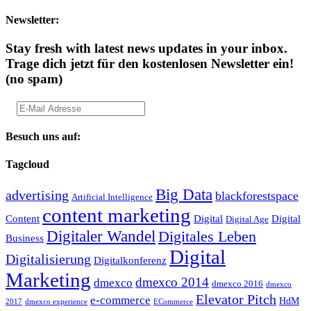
Newsletter:
Stay fresh with latest news updates in your inbox.
Trage dich jetzt für den kostenlosen Newsletter ein!
(no spam)
Besuch uns auf:
Tagcloud
Big Data
advertising
blackforestspace
Artificial Intelligence
content marketing
Content
Digital
Digital
Digital Age
Digitaler Wandel
Digitales Leben
Business
Digital
Digitalisierung
Digitalkonferenz
Marketing
dmexco 2014
dmexco
dmexco 2016
dmexco
Elevator Pitch
e-commerce
HdM
2017
dmexco experience
ECommerce