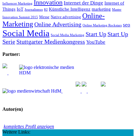
Innovation
Internet der Dinge
Internet of
Influencer Marketing
Things
IoT
Künstliche Intelligenz
marketing
Journalismus
KI
Master
Online-
Messe
Native advertising
Innovation Summit 2015
Marketing
Online Advertising
seo
Online Marketing Rockstars
Social Media
Start Up
Start Up
Social Media Marketing
Serie
Stuttgarter Medienkongress
YouTube
Partner:
Autor(en)
komplettes Profil anzeigen
Weitere Links: