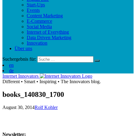
Start-Ups
Events
Content Marketing
E-Commerce
Social Media
Internet of Everything
Data Driven Marketing
Innovation
Über uns
Suchergebnis für:
en
de
Internet Innovators
Different
•
Smart
•
Inspiring
•
The Innovators blog.
books_140830_1700
August 30, 2014
Rolf Kohler
Newsletter: