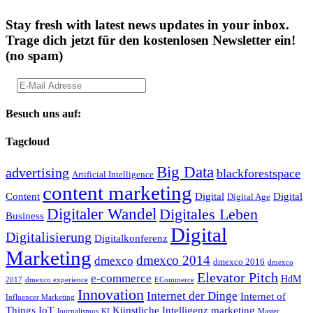
Stay fresh with latest news updates in your inbox.
Trage dich jetzt für den kostenlosen Newsletter ein!
(no spam)
Besuch uns auf:
Tagcloud
Big Data
advertising
blackforestspace
Artificial Intelligence
content marketing
Content
Digital
Digital
Digital Age
Digitaler Wandel
Digitales Leben
Business
Digital
Digitalisierung
Digitalkonferenz
Marketing
dmexco 2014
dmexco
dmexco 2016
dmexco
Elevator Pitch
e-commerce
HdM
2017
dmexco experience
ECommerce
Innovation
Internet der Dinge
Internet of
Influencer Marketing
Things
IoT
Künstliche Intelligenz
marketing
Journalismus
KI
Master