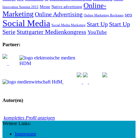
Online-
Messe
Native advertising
Innovation Summit 2015
Marketing
Online Advertising
seo
Online Marketing Rockstars
Social Media
Start Up
Start Up
Social Media Marketing
Serie
Stuttgarter Medienkongress
YouTube
Partner:
Autor(en)
komplettes Profil anzeigen
Weitere Links:
Impressum