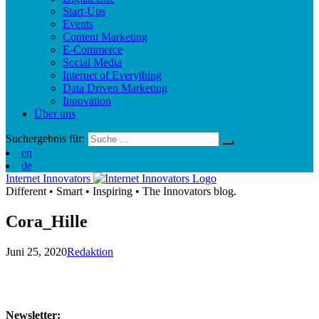
Start-Ups
Events
Content Marketing
E-Commerce
Social Media
Internet of Everything
Data Driven Marketing
Innovation
Über uns
Suchergebnis für:
en
de
Internet Innovators
Different
•
Smart
•
Inspiring
•
The Innovators blog.
Cora_Hille
Juni 25, 2020
Redaktion
Newsletter: