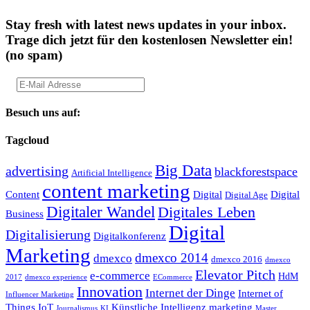
Stay fresh with latest news updates in your inbox.
Trage dich jetzt für den kostenlosen Newsletter ein!
(no spam)
Besuch uns auf:
Tagcloud
Big Data
advertising
blackforestspace
Artificial Intelligence
content marketing
Content
Digital
Digital
Digital Age
Digitaler Wandel
Digitales Leben
Business
Digital
Digitalisierung
Digitalkonferenz
Marketing
dmexco 2014
dmexco
dmexco 2016
dmexco
Elevator Pitch
e-commerce
HdM
2017
dmexco experience
ECommerce
Innovation
Internet der Dinge
Internet of
Influencer Marketing
Things
IoT
Künstliche Intelligenz
marketing
Journalismus
KI
Master