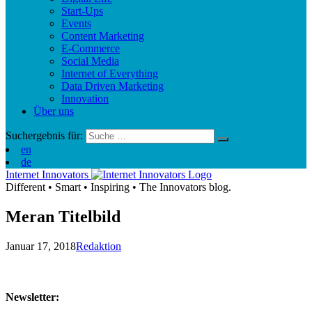
Start-Ups
Events
Content Marketing
E-Commerce
Social Media
Internet of Everything
Data Driven Marketing
Innovation
Über uns
Suchergebnis für:
en
de
Internet Innovators
Different
•
Smart
•
Inspiring
•
The Innovators blog.
Meran Titelbild
Januar 17, 2018
Redaktion
Newsletter: