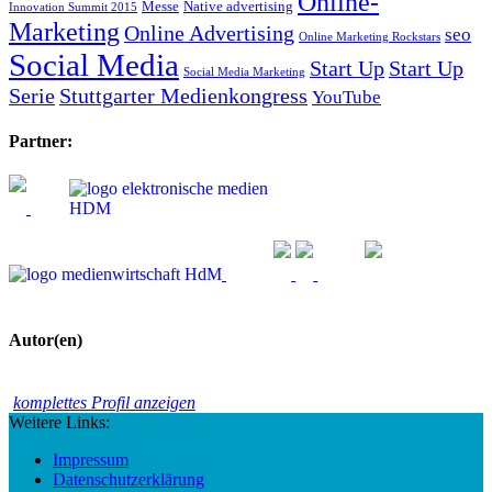
Online-
Messe
Native advertising
Innovation Summit 2015
Marketing
Online Advertising
seo
Online Marketing Rockstars
Social Media
Start Up
Start Up
Social Media Marketing
Serie
Stuttgarter Medienkongress
YouTube
Partner:
Autor(en)
komplettes Profil anzeigen
Weitere Links:
Impressum
Datenschutzerklärung