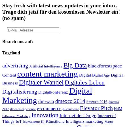
Stay fresh with latest news updates in your inbox.
Trage dich jetzt für den kostenlosen Newsletter ein!
(no spam)
Besuch uns auf:
Tagcloud
Big Data
advertising
blackforestspace
Artificial Intelligence
content marketing
Content
Digital
Digital
Digital Age
Digitaler Wandel
Digitales Leben
Business
Digital
Digitalisierung
Digitalkonferenz
Marketing
dmexco 2014
dmexco
dmexco 2016
dmexco
Elevator Pitch
e-commerce
HdM
2017
dmexco experience
ECommerce
Innovation
Internet der Dinge
Internet of
Influencer Marketing
Things
IoT
Künstliche Intelligenz
marketing
Journalismus
KI
Master