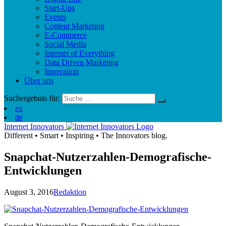
Start-Ups
Events
Content Marketing
E-Commerce
Social Media
Internet of Everything
Data Driven Marketing
Innovation
Über uns
Suchergebnis für:
en
de
Internet Innovators
Different
•
Smart
•
Inspiring
•
The Innovators blog.
Snapchat-Nutzerzahlen-Demografische-
Entwicklungen
August 3, 2016
Redaktion