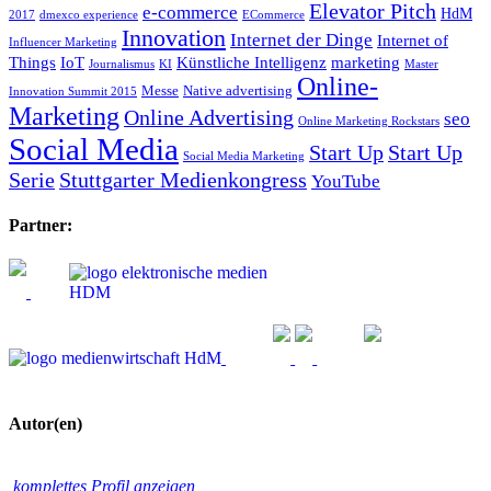
Elevator Pitch
e-commerce
HdM
2017
dmexco experience
ECommerce
Innovation
Internet der Dinge
Internet of
Influencer Marketing
Things
IoT
Künstliche Intelligenz
marketing
Journalismus
KI
Master
Online-
Messe
Native advertising
Innovation Summit 2015
Marketing
Online Advertising
seo
Online Marketing Rockstars
Social Media
Start Up
Start Up
Social Media Marketing
Serie
Stuttgarter Medienkongress
YouTube
Partner:
Autor(en)
komplettes Profil anzeigen