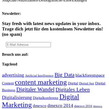
Snapchat-Nutzerzahlen-Demografische-Entwicklungen
Newsletter:
Stay fresh with latest news updates in your inbox.
Trage dich jetzt für den kostenlosen Newsletter ein!
(no spam)
Besuch uns auf:
Tagcloud
Big Data
advertising
blackforestspace
Artificial Intelligence
content marketing
Content
Digital
Digital
Digital Age
Digitaler Wandel
Digitales Leben
Business
Digital
Digitalisierung
Digitalkonferenz
Marketing
dmexco 2014
dmexco
dmexco 2016
dmexco