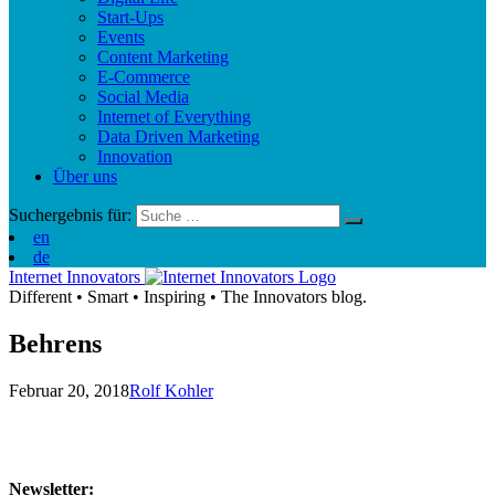
Start-Ups
Events
Content Marketing
E-Commerce
Social Media
Internet of Everything
Data Driven Marketing
Innovation
Über uns
Suchergebnis für:
en
de
Internet Innovators
Different
•
Smart
•
Inspiring
•
The Innovators blog.
Behrens
Februar 20, 2018
Rolf Kohler
Newsletter: