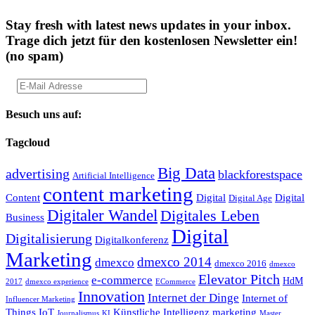
Stay fresh with latest news updates in your inbox.
Trage dich jetzt für den kostenlosen Newsletter ein!
(no spam)
Besuch uns auf:
Tagcloud
Big Data
advertising
blackforestspace
Artificial Intelligence
content marketing
Content
Digital
Digital
Digital Age
Digitaler Wandel
Digitales Leben
Business
Digital
Digitalisierung
Digitalkonferenz
Marketing
dmexco 2014
dmexco
dmexco 2016
dmexco
Elevator Pitch
e-commerce
HdM
2017
dmexco experience
ECommerce
Innovation
Internet der Dinge
Internet of
Influencer Marketing
Things
IoT
Künstliche Intelligenz
marketing
Journalismus
KI
Master