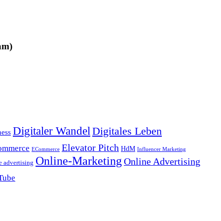
am)
Digitaler Wandel
Digitales Leben
ness
Elevator Pitch
ommerce
HdM
ECommerce
Influencer Marketing
Online-Marketing
Online Advertising
e advertising
Tube