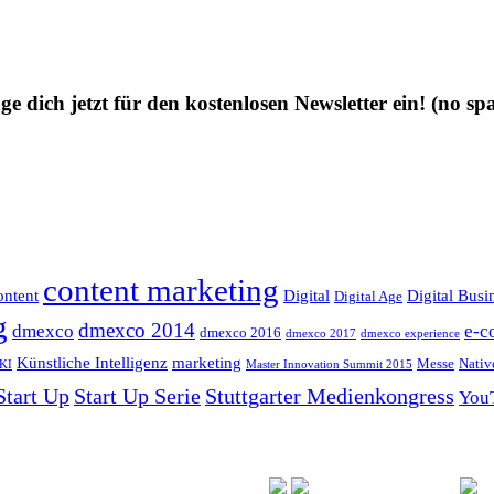
ge dich jetzt für den kostenlosen Newsletter ein!
(no sp
content marketing
ntent
Digital
Digital Busi
Digital Age
g
dmexco 2014
dmexco
e-c
dmexco 2016
dmexco 2017
dmexco experience
Künstliche Intelligenz
marketing
Messe
Nativ
KI
Master Innovation Summit 2015
Start Up
Start Up Serie
Stuttgarter Medienkongress
You