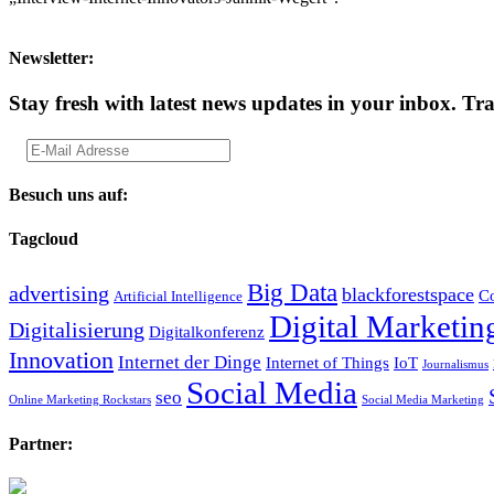
Newsletter:
Stay fresh with latest news updates in your inbox.
Tra
Besuch uns auf:
Tagcloud
Big Data
advertising
blackforestspace
Co
Artificial Intelligence
Digital Marketin
Digitalisierung
Digitalkonferenz
Innovation
Internet der Dinge
Internet of Things
IoT
Journalismus
Social Media
seo
Online Marketing Rockstars
Social Media Marketing
Partner: