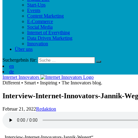
Start-Ups
Events
Content Marketing
E-Commerce
Social Media
Internet of Everything
Data Driven Marketing
Innovation
Über uns
Suchergebnis für:
en
de
Internet Innovators
Different
•
Smart
•
Inspiring
•
The Innovators blog.
Interview-Internet-Innovators-Jannik-Weg
Februar 21, 2022
Redaktion
„Interview-Internet-Innovators-Jannik-Wegert“.