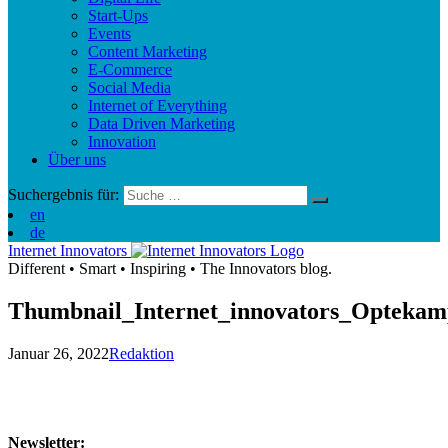
Start-Ups
Events
Content Marketing
E-Commerce
Social Media
Internet of Everything
Data Driven Marketing
Innovation
Über uns
Suchergebnis für:
en
de
Internet Innovators
Different
•
Smart
•
Inspiring
•
The Innovators blog.
Thumbnail_Internet_innovators_Optekam
Januar 26, 2022
Redaktion
Newsletter: