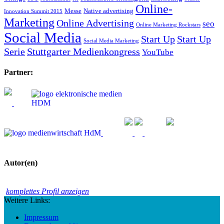
Online-
Messe
Native advertising
Innovation Summit 2015
Marketing
Online Advertising
seo
Online Marketing Rockstars
Social Media
Start Up
Start Up
Social Media Marketing
Serie
Stuttgarter Medienkongress
YouTube
Partner:
Autor(en)
komplettes Profil anzeigen
Weitere Links:
Impressum