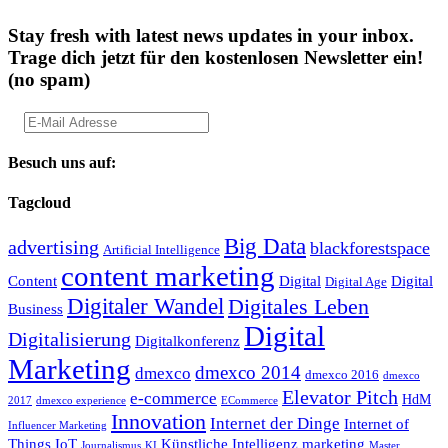
Stay fresh with latest news updates in your inbox.
Trage dich jetzt für den kostenlosen Newsletter ein!
(no spam)
Besuch uns auf:
Tagcloud
Big Data
advertising
blackforestspace
Artificial Intelligence
content marketing
Content
Digital
Digital
Digital Age
Digitaler Wandel
Digitales Leben
Business
Digital
Digitalisierung
Digitalkonferenz
Marketing
dmexco 2014
dmexco
dmexco 2016
dmexco
Elevator Pitch
e-commerce
HdM
2017
dmexco experience
ECommerce
Innovation
Internet der Dinge
Internet of
Influencer Marketing
Things
IoT
Künstliche Intelligenz
marketing
Journalismus
KI
Master