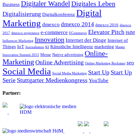
Digitaler Wandel
Digitales Leben
Business
Digital
Digitalisierung
Digitalkonferenz
Marketing
dmexco 2014
dmexco
dmexco 2016
dmexco
Elevator Pitch
e-commerce
HdM
2017
dmexco experience
ECommerce
Innovation
Internet der Dinge
Internet of
Influencer Marketing
Things
IoT
Künstliche Intelligenz
marketing
Journalismus
KI
Master
Online-
Messe
Native advertising
Innovation Summit 2015
Marketing
Online Advertising
seo
Online Marketing Rockstars
Social Media
Start Up
Start Up
Social Media Marketing
Serie
Stuttgarter Medienkongress
YouTube
Partner: