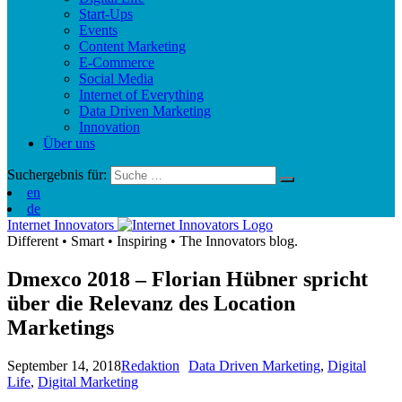
Start-Ups
Events
Content Marketing
E-Commerce
Social Media
Internet of Everything
Data Driven Marketing
Innovation
Über uns
Suchergebnis für:
en
de
Internet Innovators
Different
•
Smart
•
Inspiring
•
The Innovators blog.
Dmexco 2018 – Florian Hübner spricht
über die Relevanz des Location
Marketings
September 14, 2018
Redaktion
Data Driven Marketing
,
Digital
Life
,
Digital Marketing