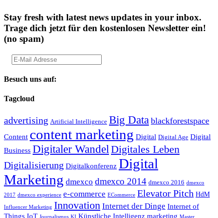
Stay fresh with latest news updates in your inbox.
Trage dich jetzt für den kostenlosen Newsletter ein!
(no spam)
Besuch uns auf:
Tagcloud
Big Data
advertising
blackforestspace
Artificial Intelligence
content marketing
Content
Digital
Digital
Digital Age
Digitaler Wandel
Digitales Leben
Business
Digital
Digitalisierung
Digitalkonferenz
Marketing
dmexco 2014
dmexco
dmexco 2016
dmexco
Elevator Pitch
e-commerce
HdM
2017
dmexco experience
ECommerce
Innovation
Internet der Dinge
Internet of
Influencer Marketing
Things
IoT
Künstliche Intelligenz
marketing
Journalismus
KI
Master