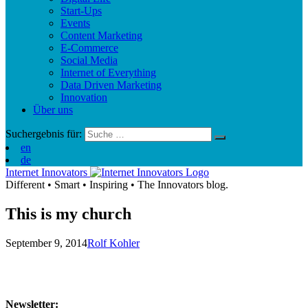
Start-Ups
Events
Content Marketing
E-Commerce
Social Media
Internet of Everything
Data Driven Marketing
Innovation
Über uns
Suchergebnis für:
en
de
Internet Innovators
Different
•
Smart
•
Inspiring
•
The Innovators blog.
This is my church
September 9, 2014
Rolf Kohler
Newsletter: