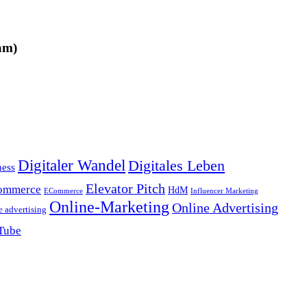
am)
Digitaler Wandel
Digitales Leben
ness
Elevator Pitch
ommerce
HdM
ECommerce
Influencer Marketing
Online-Marketing
Online Advertising
e advertising
Tube