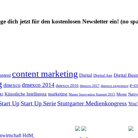
ge dich jetzt für den kostenlosen Newsletter ein!
(no sp
content marketing
ntent
Digital
Digital Busi
Digital Age
g
dmexco 2014
dmexco
e-c
dmexco 2016
dmexco 2017
dmexco experience
Künstliche Intelligenz
marketing
Messe
Nativ
KI
Master Innovation Summit 2015
Start Up
Start Up Serie
Stuttgarter Medienkongress
You