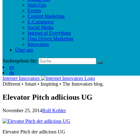
Start-Ups
Events
Content Marketing
E-Commerce
Social Media
Internet of Everything
Data Driven Marketing
Innovation
Über uns
Suchergebnis für:
en
de
Internet Innovators
Different
•
Smart
•
Inspiring
•
The Innovators blog.
Elevator Pitch adlicious UG
November 25, 2014
Rolf Kohler
Elevator Pitch der adlicious UG