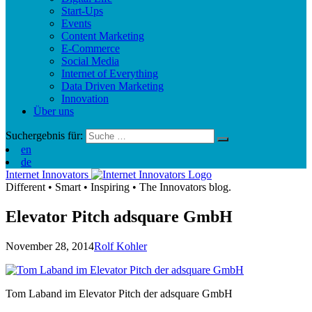
Start-Ups
Events
Content Marketing
E-Commerce
Social Media
Internet of Everything
Data Driven Marketing
Innovation
Über uns
Suchergebnis für:
en
de
Internet Innovators
Different
•
Smart
•
Inspiring
•
The Innovators blog.
Elevator Pitch adsquare GmbH
November 28, 2014
Rolf Kohler
Tom Laband im Elevator Pitch der adsquare GmbH