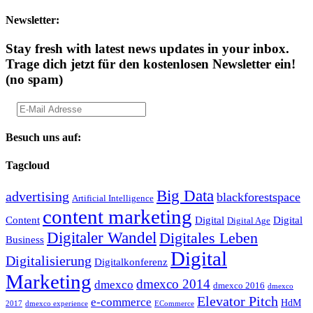
Newsletter:
Stay fresh with latest news updates in your inbox.
Trage dich jetzt für den kostenlosen Newsletter ein!
(no spam)
Besuch uns auf:
Tagcloud
Big Data
advertising
blackforestspace
Artificial Intelligence
content marketing
Content
Digital
Digital
Digital Age
Digitaler Wandel
Digitales Leben
Business
Digital
Digitalisierung
Digitalkonferenz
Marketing
dmexco 2014
dmexco
dmexco 2016
dmexco
Elevator Pitch
e-commerce
HdM
2017
dmexco experience
ECommerce