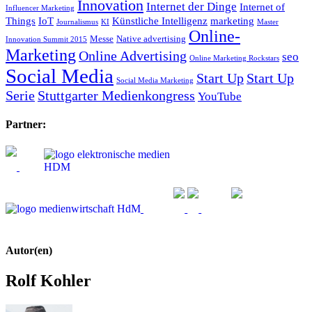
Innovation
Internet der Dinge
Internet of
Influencer Marketing
Things
IoT
Künstliche Intelligenz
marketing
Journalismus
KI
Master
Online-
Messe
Native advertising
Innovation Summit 2015
Marketing
Online Advertising
seo
Online Marketing Rockstars
Social Media
Start Up
Start Up
Social Media Marketing
Serie
Stuttgarter Medienkongress
YouTube
Partner:
Autor(en)
Rolf Kohler