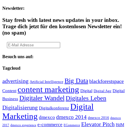
Newsletter:
Stay fresh with latest news updates in your inbox.
Trage dich jetzt für den kostenlosen Newsletter ein!
(no spam)
Besuch uns auf:
Tagcloud
Big Data
advertising
blackforestspace
Artificial Intelligence
content marketing
Content
Digital
Digital
Digital Age
Digitaler Wandel
Digitales Leben
Business
Digital
Digitalisierung
Digitalkonferenz
Marketing
dmexco 2014
dmexco
dmexco 2016
dmexco
Elevator Pitch
e-commerce
HdM
2017
dmexco experience
ECommerce