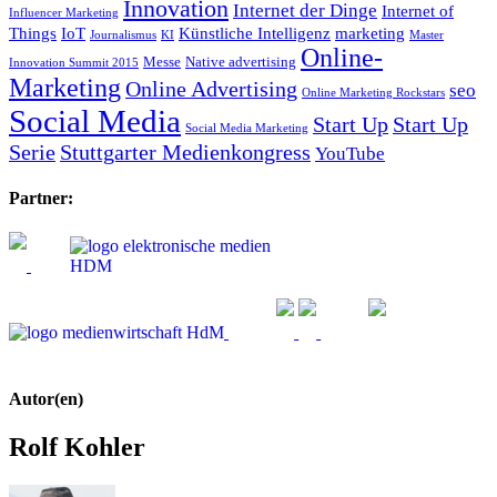
Innovation
Internet der Dinge
Internet of
Influencer Marketing
Things
IoT
Künstliche Intelligenz
marketing
Journalismus
KI
Master
Online-
Messe
Native advertising
Innovation Summit 2015
Marketing
Online Advertising
seo
Online Marketing Rockstars
Social Media
Start Up
Start Up
Social Media Marketing
Serie
Stuttgarter Medienkongress
YouTube
Partner:
Autor(en)
Rolf Kohler