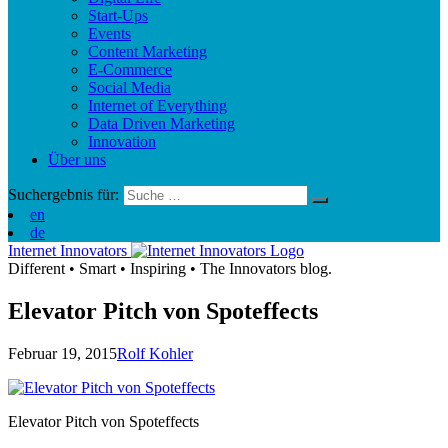
Start-Ups
Events
Content Marketing
E-Commerce
Social Media
Internet of Everything
Data Driven Marketing
Innovation
Über uns
Suchergebnis für:
en
de
Internet Innovators
Different
•
Smart
•
Inspiring
•
The Innovators blog.
Elevator Pitch von Spoteffects
Februar 19, 2015
Rolf Kohler
Elevator Pitch von Spoteffects