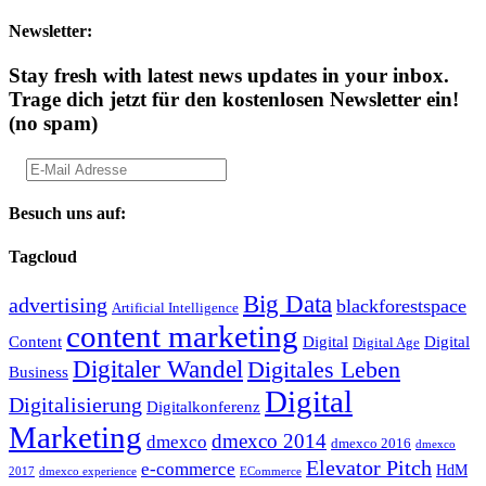
Newsletter:
Stay fresh with latest news updates in your inbox.
Trage dich jetzt für den kostenlosen Newsletter ein!
(no spam)
Besuch uns auf:
Tagcloud
Big Data
advertising
blackforestspace
Artificial Intelligence
content marketing
Content
Digital
Digital
Digital Age
Digitaler Wandel
Digitales Leben
Business
Digital
Digitalisierung
Digitalkonferenz
Marketing
dmexco 2014
dmexco
dmexco 2016
dmexco
Elevator Pitch
e-commerce
HdM
2017
dmexco experience
ECommerce