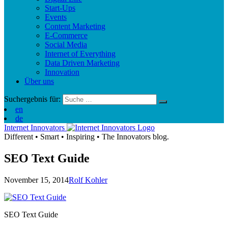
Start-Ups
Events
Content Marketing
E-Commerce
Social Media
Internet of Everything
Data Driven Marketing
Innovation
Über uns
Suchergebnis für:
en
de
Internet Innovators
Different
•
Smart
•
Inspiring
•
The Innovators blog.
SEO Text Guide
November 15, 2014
Rolf Kohler
SEO Text Guide