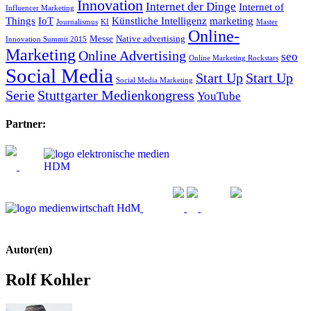
Innovation
Internet der Dinge
Internet of
Influencer Marketing
Things
IoT
Künstliche Intelligenz
marketing
Journalismus
KI
Master
Online-
Messe
Native advertising
Innovation Summit 2015
Marketing
Online Advertising
seo
Online Marketing Rockstars
Social Media
Start Up
Start Up
Social Media Marketing
Serie
Stuttgarter Medienkongress
YouTube
Partner:
Autor(en)
Rolf Kohler