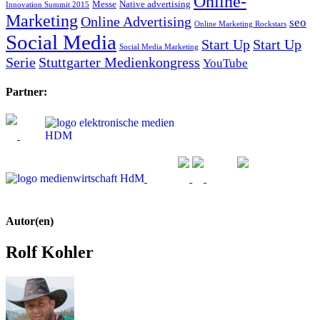
Online-
Messe
Native advertising
Innovation Summit 2015
Marketing
Online Advertising
seo
Online Marketing Rockstars
Social Media
Start Up
Start Up
Social Media Marketing
Serie
Stuttgarter Medienkongress
YouTube
Partner:
Autor(en)
Rolf Kohler