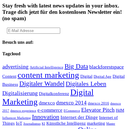
Stay fresh with latest news updates in your inbox.
Trage dich jetzt für den kostenlosen Newsletter ein!
(no spam)
Besuch uns auf:
Tagcloud
Big Data
advertising
blackforestspace
Artificial Intelligence
content marketing
Content
Digital
Digital
Digital Age
Digitaler Wandel
Digitales Leben
Business
Digital
Digitalisierung
Digitalkonferenz
Marketing
dmexco 2014
dmexco
dmexco 2016
dmexco
Elevator Pitch
e-commerce
HdM
2017
dmexco experience
ECommerce
Innovation
Internet der Dinge
Internet of
Influencer Marketing
Things
IoT
Künstliche Intelligenz
marketing
Journalismus
KI
Master