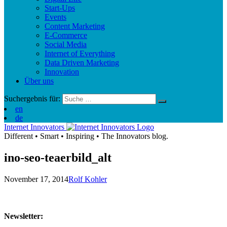
Start-Ups
Events
Content Marketing
E-Commerce
Social Media
Internet of Everything
Data Driven Marketing
Innovation
Über uns
Suchergebnis für:
en
de
Internet Innovators
Different
•
Smart
•
Inspiring
•
The Innovators blog.
ino-seo-teaerbild_alt
November 17, 2014
Rolf Kohler
Newsletter: