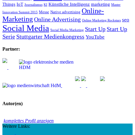
Things
IoT
Künstliche Intelligenz
marketing
Journalismus
KI
Master
Online-
Messe
Native advertising
Innovation Summit 2015
Marketing
Online Advertising
seo
Online Marketing Rockstars
Social Media
Start Up
Start Up
Social Media Marketing
Serie
Stuttgarter Medienkongress
YouTube
Partner:
Autor(en)
komplettes Profil anzeigen
Weitere Links: