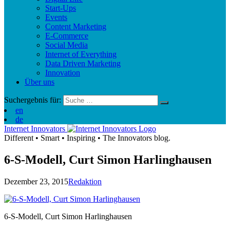
Start-Ups
Events
Content Marketing
E-Commerce
Social Media
Internet of Everything
Data Driven Marketing
Innovation
Über uns
Suchergebnis für:
en
de
Internet Innovators
Different
•
Smart
•
Inspiring
•
The Innovators blog.
6-S-Modell, Curt Simon Harlinghausen
Dezember 23, 2015
Redaktion
6-S-Modell, Curt Simon Harlinghausen