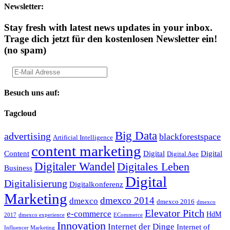
Newsletter:
Stay fresh with latest news updates in your inbox.
Trage dich jetzt für den kostenlosen Newsletter ein!
(no spam)
Besuch uns auf:
Tagcloud
Big Data
advertising
blackforestspace
Artificial Intelligence
content marketing
Content
Digital
Digital
Digital Age
Digitaler Wandel
Digitales Leben
Business
Digital
Digitalisierung
Digitalkonferenz
Marketing
dmexco 2014
dmexco
dmexco 2016
dmexco
Elevator Pitch
e-commerce
HdM
2017
dmexco experience
ECommerce
Innovation
Internet der Dinge
Internet of
Influencer Marketing