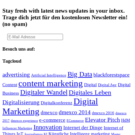
Stay fresh with latest news updates in your inbox.
Trage dich jetzt für den kostenlosen Newsletter ein!
(no spam)
Besuch uns auf:
Tagcloud
Big Data
advertising
blackforestspace
Artificial Intelligence
content marketing
Content
Digital
Digital
Digital Age
Digitaler Wandel
Digitales Leben
Business
Digital
Digitalisierung
Digitalkonferenz
Marketing
dmexco 2014
dmexco
dmexco 2016
dmexco
Elevator Pitch
e-commerce
HdM
2017
dmexco experience
ECommerce
Innovation
Internet der Dinge
Internet of
Influencer Marketing
Things
IoT
Künstliche Intelligenz
marketing
Journalismus
KI
Master