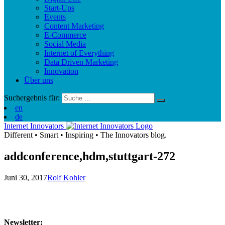
Start-Ups
Events
Content Marketing
E-Commerce
Social Media
Internet of Everything
Data Driven Marketing
Innovation
Über uns
Suchergebnis für:
en
de
Internet Innovators
Different
•
Smart
•
Inspiring
•
The Innovators blog.
addconference,hdm,stuttgart-272
Juni 30, 2017
Rolf Kohler
Newsletter: