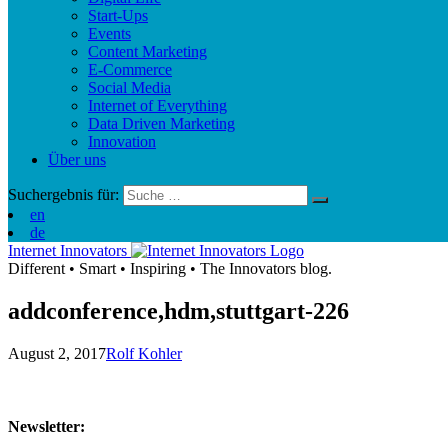
Start-Ups
Events
Content Marketing
E-Commerce
Social Media
Internet of Everything
Data Driven Marketing
Innovation
Über uns
Suchergebnis für:
en
de
Internet Innovators
Different
•
Smart
•
Inspiring
•
The Innovators blog.
addconference,hdm,stuttgart-226
August 2, 2017
Rolf Kohler
Newsletter: