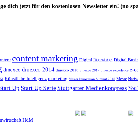
ge dich jetzt für den kostenlosen Newsletter ein!
(no sp
content marketing
ntent
Digital
Digital Busi
Digital Age
g
dmexco 2014
dmexco
e-c
dmexco 2016
dmexco 2017
dmexco experience
Künstliche Intelligenz
marketing
Messe
Nativ
KI
Master Innovation Summit 2015
Start Up
Start Up Serie
Stuttgarter Medienkongress
You