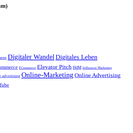
am)
Digitaler Wandel
Digitales Leben
ness
Elevator Pitch
ommerce
HdM
ECommerce
Influencer Marketing
Online-Marketing
Online Advertising
e advertising
Tube