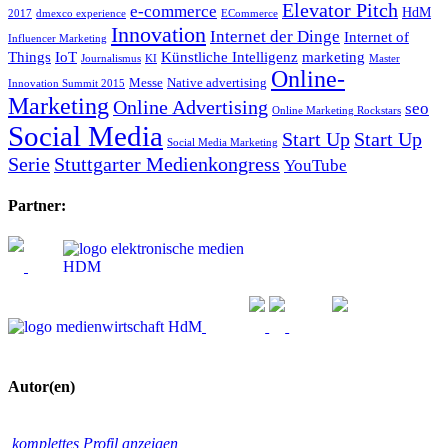
Elevator Pitch
e-commerce
HdM
2017
dmexco experience
ECommerce
Innovation
Internet der Dinge
Internet of
Influencer Marketing
Things
IoT
Künstliche Intelligenz
marketing
Journalismus
KI
Master
Online-
Messe
Native advertising
Innovation Summit 2015
Marketing
Online Advertising
seo
Online Marketing Rockstars
Social Media
Start Up
Start Up
Social Media Marketing
Serie
Stuttgarter Medienkongress
YouTube
Partner:
Autor(en)
komplettes Profil anzeigen