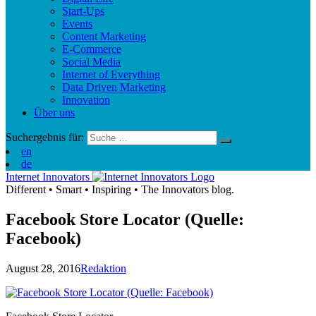
Start-Ups
Events
Content Marketing
E-Commerce
Social Media
Internet of Everything
Data Driven Marketing
Innovation
Über uns
Suchergebnis für:
en
de
Internet Innovators
Different
•
Smart
•
Inspiring
•
The Innovators blog.
Facebook Store Locator (Quelle:
Facebook)
August 28, 2016
Redaktion