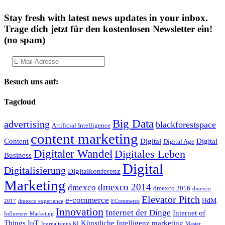
Stay fresh with latest news updates in your inbox.
Trage dich jetzt für den kostenlosen Newsletter ein!
(no spam)
Besuch uns auf:
Tagcloud
Big Data
advertising
blackforestspace
Artificial Intelligence
content marketing
Content
Digital
Digital
Digital Age
Digitaler Wandel
Digitales Leben
Business
Digital
Digitalisierung
Digitalkonferenz
Marketing
dmexco 2014
dmexco
dmexco 2016
dmexco
Elevator Pitch
e-commerce
HdM
2017
dmexco experience
ECommerce
Innovation
Internet der Dinge
Internet of
Influencer Marketing
Things
IoT
Künstliche Intelligenz
marketing
Journalismus
KI
Master