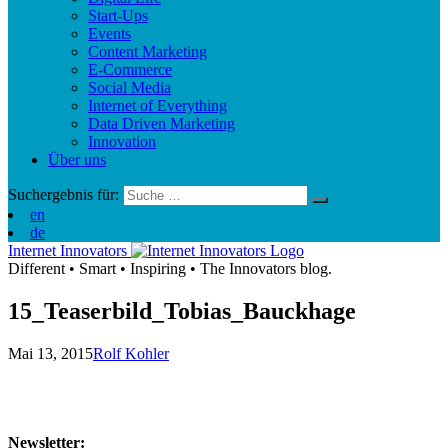
Start-Ups
Events
Content Marketing
E-Commerce
Social Media
Internet of Everything
Data Driven Marketing
Innovation
Über uns
Suchergebnis für:
en
de
Internet Innovators
Different
•
Smart
•
Inspiring
•
The Innovators blog.
15_Teaserbild_Tobias_Bauckhage
Mai 13, 2015
Rolf Kohler
Newsletter: