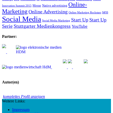
Online-
Messe
Native advertising
Innovation Summit 2015
Marketing
Online Advertising
seo
Online Marketing Rockstars
Social Media
Start Up
Start Up
Social Media Marketing
Serie
Stuttgarter Medienkongress
YouTube
Partner:
Autor(en)
komplettes Profil anzeigen
Weitere Links:
Impressum