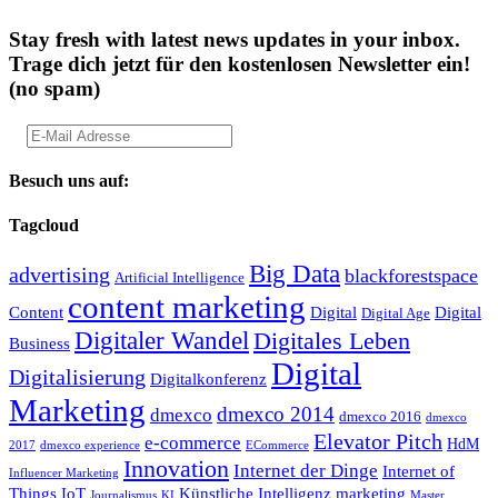
Stay fresh with latest news updates in your inbox.
Trage dich jetzt für den kostenlosen Newsletter ein!
(no spam)
Besuch uns auf:
Tagcloud
Big Data
advertising
blackforestspace
Artificial Intelligence
content marketing
Content
Digital
Digital
Digital Age
Digitaler Wandel
Digitales Leben
Business
Digital
Digitalisierung
Digitalkonferenz
Marketing
dmexco 2014
dmexco
dmexco 2016
dmexco
Elevator Pitch
e-commerce
HdM
2017
dmexco experience
ECommerce
Innovation
Internet der Dinge
Internet of
Influencer Marketing
Things
IoT
Künstliche Intelligenz
marketing
Journalismus
KI
Master