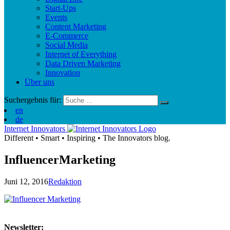
Start-Ups
Events
Content Marketing
E-Commerce
Social Media
Internet of Everything
Data Driven Marketing
Innovation
Über uns
Suchergebnis für:
en
de
Internet Innovators
Different
•
Smart
•
Inspiring
•
The Innovators blog.
InfluencerMarketing
Juni 12, 2016
Redaktion
Newsletter: