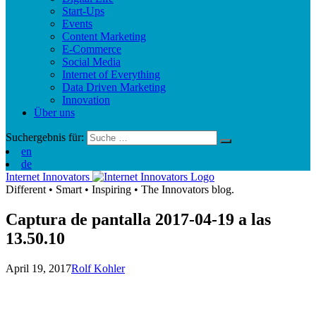
Start-Ups
Events
Content Marketing
E-Commerce
Social Media
Internet of Everything
Data Driven Marketing
Innovation
Über uns
Suchergebnis für:
en
de
Internet Innovators
Different
•
Smart
•
Inspiring
•
The Innovators blog.
Captura de pantalla 2017-04-19 a las
13.50.10
April 19, 2017
Rolf Kohler