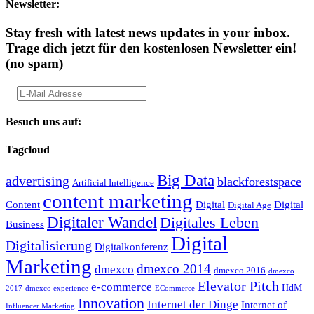
Newsletter:
Stay fresh with latest news updates in your inbox.
Trage dich jetzt für den kostenlosen Newsletter ein!
(no spam)
Besuch uns auf:
Tagcloud
Big Data
advertising
blackforestspace
Artificial Intelligence
content marketing
Content
Digital
Digital
Digital Age
Digitaler Wandel
Digitales Leben
Business
Digital
Digitalisierung
Digitalkonferenz
Marketing
dmexco 2014
dmexco
dmexco 2016
dmexco
Elevator Pitch
e-commerce
HdM
2017
dmexco experience
ECommerce
Innovation
Internet der Dinge
Internet of
Influencer Marketing