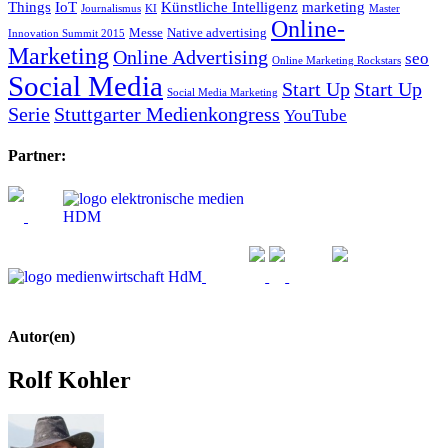
Things
IoT
Künstliche Intelligenz
marketing
Journalismus
KI
Master
Online-
Messe
Native advertising
Innovation Summit 2015
Marketing
Online Advertising
seo
Online Marketing Rockstars
Social Media
Start Up
Start Up
Social Media Marketing
Serie
Stuttgarter Medienkongress
YouTube
Partner:
Autor(en)
Rolf Kohler