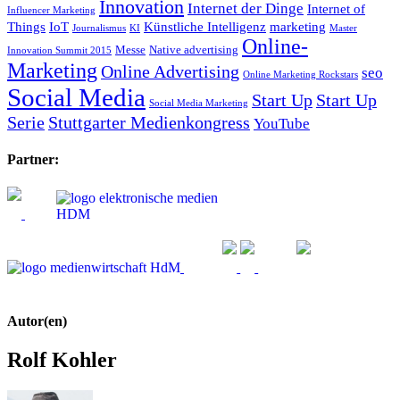
Innovation
Internet der Dinge
Internet of
Influencer Marketing
Things
IoT
Künstliche Intelligenz
marketing
Journalismus
KI
Master
Online-
Messe
Native advertising
Innovation Summit 2015
Marketing
Online Advertising
seo
Online Marketing Rockstars
Social Media
Start Up
Start Up
Social Media Marketing
Serie
Stuttgarter Medienkongress
YouTube
Partner:
Autor(en)
Rolf Kohler