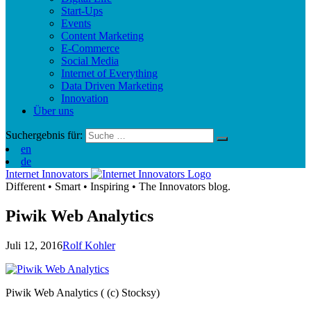
Start-Ups
Events
Content Marketing
E-Commerce
Social Media
Internet of Everything
Data Driven Marketing
Innovation
Über uns
Suchergebnis für:
en
de
Internet Innovators
Different
•
Smart
•
Inspiring
•
The Innovators blog.
Piwik Web Analytics
Juli 12, 2016
Rolf Kohler
Piwik Web Analytics ( (c) Stocksy)