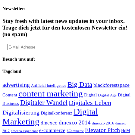
Newsletter:
Stay fresh with latest news updates in your inbox.
Trage dich jetzt für den kostenlosen Newsletter ein!
(no spam)
Besuch uns auf:
Tagcloud
Big Data
advertising
blackforestspace
Artificial Intelligence
content marketing
Content
Digital
Digital
Digital Age
Digitaler Wandel
Digitales Leben
Business
Digital
Digitalisierung
Digitalkonferenz
Marketing
dmexco 2014
dmexco
dmexco 2016
dmexco
Elevator Pitch
e-commerce
HdM
2017
dmexco experience
ECommerce