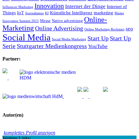
Innovation
Internet der Dinge
Internet of
Influencer Marketing
Things
IoT
Künstliche Intelligenz
marketing
Journalismus
KI
Master
Online-
Messe
Native advertising
Innovation Summit 2015
Marketing
Online Advertising
seo
Online Marketing Rockstars
Social Media
Start Up
Start Up
Social Media Marketing
Serie
Stuttgarter Medienkongress
YouTube
Partner:
Autor(en)
komplettes Profil anzeigen
Weitere Links: