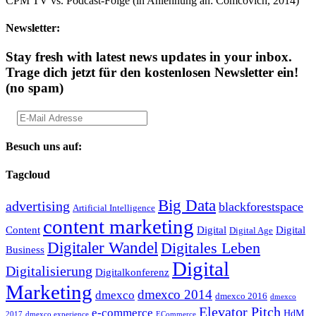
CPM TV vs. Podcast-Folge (in Anlehnung an: Comcovich, 2014)
Newsletter:
Stay fresh with latest news updates in your inbox.
Trage dich jetzt für den kostenlosen Newsletter ein!
(no spam)
Besuch uns auf:
Tagcloud
Big Data
advertising
blackforestspace
Artificial Intelligence
content marketing
Content
Digital
Digital
Digital Age
Digitaler Wandel
Digitales Leben
Business
Digital
Digitalisierung
Digitalkonferenz
Marketing
dmexco 2014
dmexco
dmexco 2016
dmexco
Elevator Pitch
e-commerce
HdM
2017
dmexco experience
ECommerce