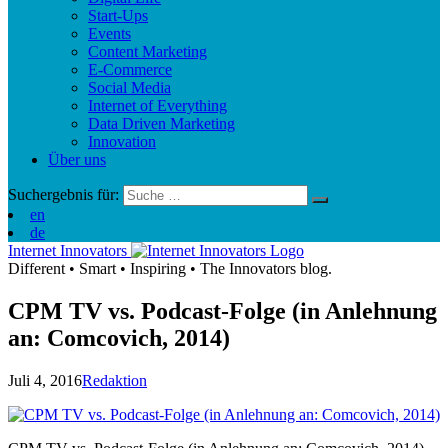
Start-Ups
Events
Content Marketing
E-Commerce
Social Media
Internet of Everything
Data Driven Marketing
Innovation
Über uns
Suchergebnis für:
en
de
Internet Innovators
Different
•
Smart
•
Inspiring
•
The Innovators blog.
CPM TV vs. Podcast-Folge (in Anlehnung
an: Comcovich, 2014)
Juli 4, 2016
Redaktion