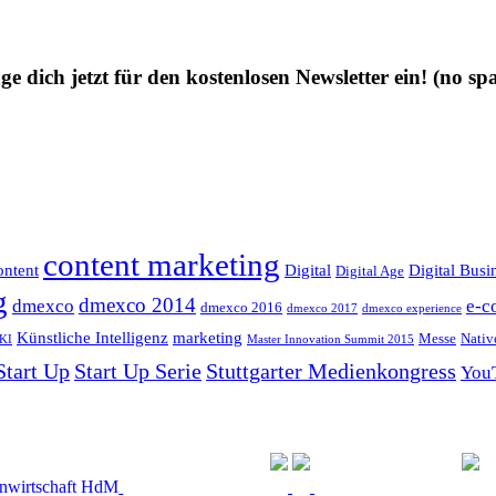
ge dich jetzt für den kostenlosen Newsletter ein!
(no sp
content marketing
ntent
Digital
Digital Busi
Digital Age
g
dmexco 2014
dmexco
e-c
dmexco 2016
dmexco 2017
dmexco experience
Künstliche Intelligenz
marketing
Messe
Nativ
KI
Master Innovation Summit 2015
Start Up
Start Up Serie
Stuttgarter Medienkongress
You