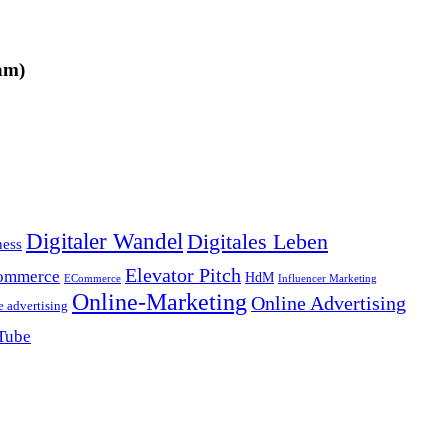
am)
Digitaler Wandel
Digitales Leben
ness
Elevator Pitch
ommerce
HdM
ECommerce
Influencer Marketing
Online-Marketing
Online Advertising
e advertising
Tube