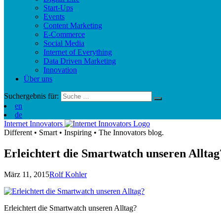
Start-Ups
Events
Content Marketing
E-Commerce
Social Media
Internet of Everything
Data Driven Marketing
Innovation
Über uns
Suchergebnis für:
en
de
Internet Innovators
Different
•
Smart
•
Inspiring
•
The Innovators blog.
Erleichtert die Smartwatch unseren Alltag
März 11, 2015
Rolf Kohler
Erleichtert die Smartwatch unseren Alltag?