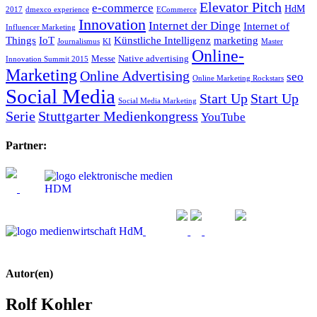
Elevator Pitch
e-commerce
HdM
2017
dmexco experience
ECommerce
Innovation
Internet der Dinge
Internet of
Influencer Marketing
Things
IoT
Künstliche Intelligenz
marketing
Journalismus
KI
Master
Online-
Messe
Native advertising
Innovation Summit 2015
Marketing
Online Advertising
seo
Online Marketing Rockstars
Social Media
Start Up
Start Up
Social Media Marketing
Serie
Stuttgarter Medienkongress
YouTube
Partner:
Autor(en)
Rolf Kohler