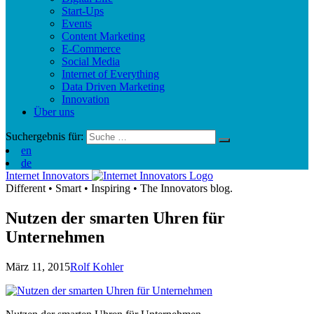
Start-Ups
Events
Content Marketing
E-Commerce
Social Media
Internet of Everything
Data Driven Marketing
Innovation
Über uns
Suchergebnis für:
en
de
Internet Innovators
Different
•
Smart
•
Inspiring
•
The Innovators blog.
Nutzen der smarten Uhren für
Unternehmen
März 11, 2015
Rolf Kohler