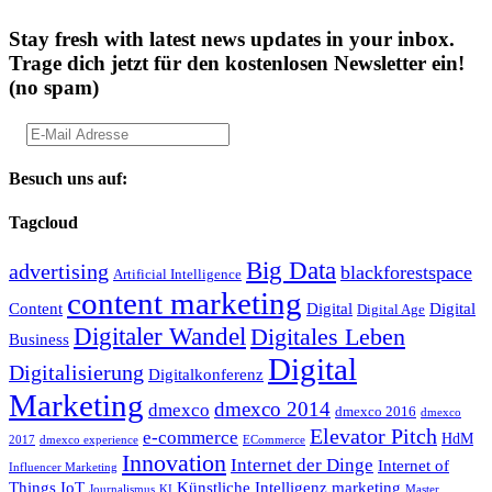
Stay fresh with latest news updates in your inbox.
Trage dich jetzt für den kostenlosen Newsletter ein!
(no spam)
Besuch uns auf:
Tagcloud
Big Data
advertising
blackforestspace
Artificial Intelligence
content marketing
Content
Digital
Digital
Digital Age
Digitaler Wandel
Digitales Leben
Business
Digital
Digitalisierung
Digitalkonferenz
Marketing
dmexco 2014
dmexco
dmexco 2016
dmexco
Elevator Pitch
e-commerce
HdM
2017
dmexco experience
ECommerce
Innovation
Internet der Dinge
Internet of
Influencer Marketing
Things
IoT
Künstliche Intelligenz
marketing
Journalismus
KI
Master