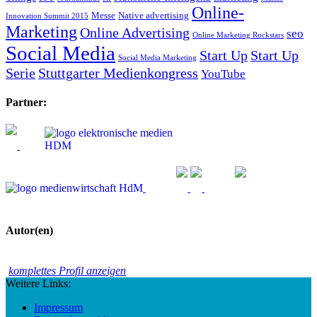
Online-
Messe
Native advertising
Innovation Summit 2015
Marketing
Online Advertising
seo
Online Marketing Rockstars
Social Media
Start Up
Start Up
Social Media Marketing
Serie
Stuttgarter Medienkongress
YouTube
Partner:
Autor(en)
komplettes Profil anzeigen
Weitere Links:
Impressum