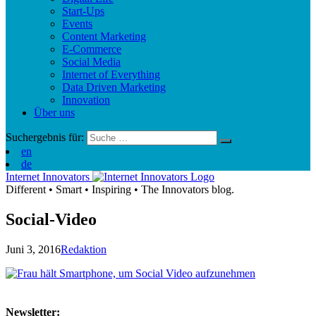
Start-Ups
Events
Content Marketing
E-Commerce
Social Media
Internet of Everything
Data Driven Marketing
Innovation
Über uns
Suchergebnis für:
en
de
Internet Innovators
Different
•
Smart
•
Inspiring
•
The Innovators blog.
Social-Video
Juni 3, 2016
Redaktion
Newsletter: