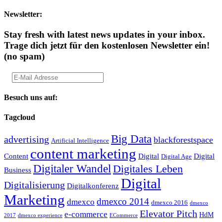
Newsletter:
Stay fresh with latest news updates in your inbox.
Trage dich jetzt für den kostenlosen Newsletter ein!
(no spam)
Besuch uns auf:
Tagcloud
Big Data
advertising
blackforestspace
Artificial Intelligence
content marketing
Content
Digital
Digital
Digital Age
Digitaler Wandel
Digitales Leben
Business
Digital
Digitalisierung
Digitalkonferenz
Marketing
dmexco 2014
dmexco
dmexco 2016
dmexco
Elevator Pitch
e-commerce
HdM
2017
dmexco experience
ECommerce