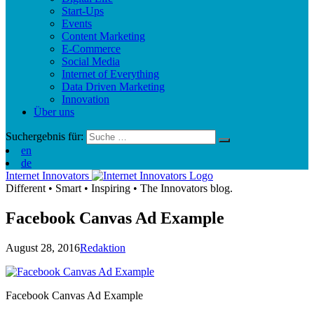
Start-Ups
Events
Content Marketing
E-Commerce
Social Media
Internet of Everything
Data Driven Marketing
Innovation
Über uns
Suchergebnis für:
en
de
Internet Innovators
Different
•
Smart
•
Inspiring
•
The Innovators blog.
Facebook Canvas Ad Example
August 28, 2016
Redaktion
Facebook Canvas Ad Example