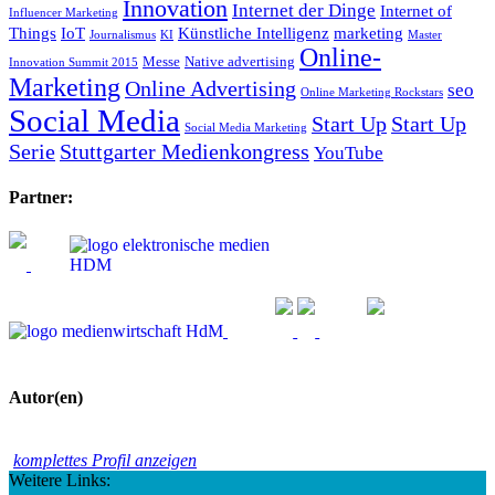
Innovation
Internet der Dinge
Internet of
Influencer Marketing
Things
IoT
Künstliche Intelligenz
marketing
Journalismus
KI
Master
Online-
Messe
Native advertising
Innovation Summit 2015
Marketing
Online Advertising
seo
Online Marketing Rockstars
Social Media
Start Up
Start Up
Social Media Marketing
Serie
Stuttgarter Medienkongress
YouTube
Partner:
Autor(en)
komplettes Profil anzeigen
Weitere Links: