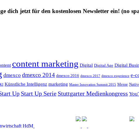
ge dich jetzt für den kostenlosen Newsletter ein!
(no sp
content marketing
ntent
Digital
Digital Busi
Digital Age
g
dmexco 2014
dmexco
e-c
dmexco 2016
dmexco 2017
dmexco experience
Künstliche Intelligenz
marketing
Messe
Nativ
KI
Master Innovation Summit 2015
Start Up
Start Up Serie
Stuttgarter Medienkongress
You