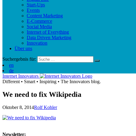
Start-Ups
Events
Content Marketing
E-Commerce
Social Media
Internet of Everything
Data Driven Marketing
Innovation
Über uns
Suchergebnis für:
en
de
Internet Innovators
Different
•
Smart
•
Inspiring
•
The Innovators blog.
We need to fix Wikipedia
Oktober 8, 2014
Rolf Kohler
Newsletter: