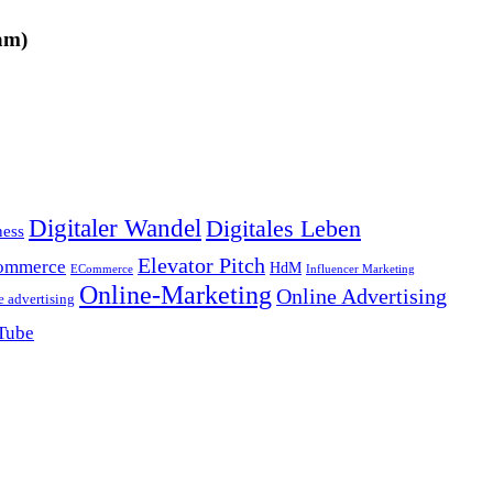
am)
Digitaler Wandel
Digitales Leben
ness
Elevator Pitch
ommerce
HdM
ECommerce
Influencer Marketing
Online-Marketing
Online Advertising
e advertising
Tube