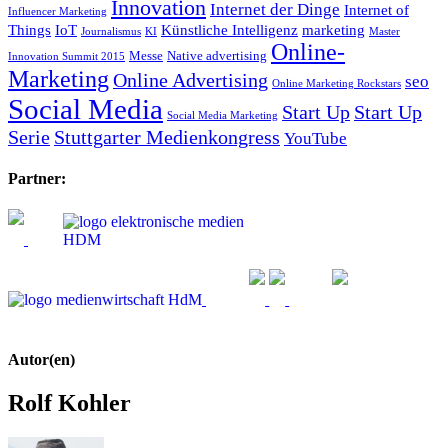
Innovation
Internet der Dinge
Internet of
Influencer Marketing
Things
IoT
Künstliche Intelligenz
marketing
Journalismus
KI
Master
Online-
Messe
Native advertising
Innovation Summit 2015
Marketing
Online Advertising
seo
Online Marketing Rockstars
Social Media
Start Up
Start Up
Social Media Marketing
Serie
Stuttgarter Medienkongress
YouTube
Partner:
Autor(en)
Rolf Kohler