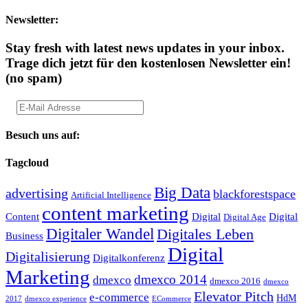
Newsletter:
Stay fresh with latest news updates in your inbox.
Trage dich jetzt für den kostenlosen Newsletter ein!
(no spam)
Besuch uns auf:
Tagcloud
Big Data
advertising
blackforestspace
Artificial Intelligence
content marketing
Content
Digital
Digital
Digital Age
Digitaler Wandel
Digitales Leben
Business
Digital
Digitalisierung
Digitalkonferenz
Marketing
dmexco 2014
dmexco
dmexco 2016
dmexco
Elevator Pitch
e-commerce
HdM
2017
dmexco experience
ECommerce