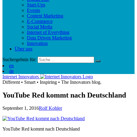
Start-Ups
Events
Content Marketing
E-Commerce
Social Media
Internet of Everything
Data Driven Marketing
Innovation
Über uns
Suchergebnis für:
en
de
Internet Innovators
Different
•
Smart
•
Inspiring
•
The Innovators blog.
YouTube Red kommt nach Deutschland
September 1, 2016
Rolf Kohler
YouTube Red kommt nach Deutschland