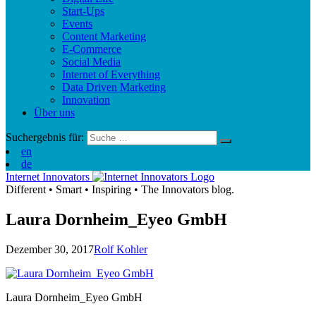
Start-Ups
Events
Content Marketing
E-Commerce
Social Media
Internet of Everything
Data Driven Marketing
Innovation
Über uns
Suchergebnis für:
en
de
Internet Innovators
Different
•
Smart
•
Inspiring
•
The Innovators blog.
Laura Dornheim_Eyeo GmbH
Dezember 30, 2017
Rolf Kohler
Laura Dornheim_Eyeo GmbH