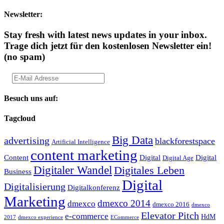
Newsletter:
Stay fresh with latest news updates in your inbox.
Trage dich jetzt für den kostenlosen Newsletter ein!
(no spam)
Besuch uns auf:
Tagcloud
Big Data
advertising
blackforestspace
Artificial Intelligence
content marketing
Content
Digital
Digital
Digital Age
Digitaler Wandel
Digitales Leben
Business
Digital
Digitalisierung
Digitalkonferenz
Marketing
dmexco 2014
dmexco
dmexco 2016
dmexco
Elevator Pitch
e-commerce
HdM
2017
dmexco experience
ECommerce