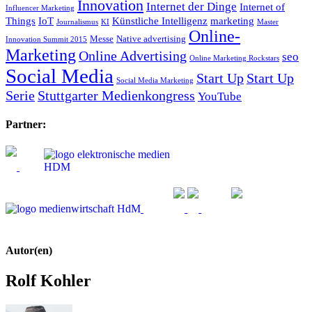
Innovation
Internet der Dinge
Internet of
Influencer Marketing
Things
IoT
Künstliche Intelligenz
marketing
Journalismus
KI
Master
Online-
Messe
Native advertising
Innovation Summit 2015
Marketing
Online Advertising
seo
Online Marketing Rockstars
Social Media
Start Up
Start Up
Social Media Marketing
Serie
Stuttgarter Medienkongress
YouTube
Partner:
Autor(en)
Rolf Kohler