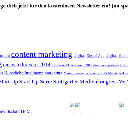
ge dich jetzt für den kostenlosen Newsletter ein!
(no sp
content marketing
ntent
Digital
Digital Busi
Digital Age
g
dmexco 2014
dmexco
e-c
dmexco 2016
dmexco 2017
dmexco experience
Künstliche Intelligenz
marketing
Messe
Nativ
KI
Master Innovation Summit 2015
Start Up
Start Up Serie
Stuttgarter Medienkongress
You