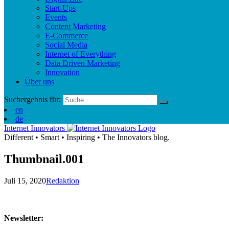
Start-Ups
Events
Content Marketing
E-Commerce
Social Media
Internet of Everything
Data Driven Marketing
Innovation
Über uns
Suchergebnis für:
en
de
Internet Innovators
Different
•
Smart
•
Inspiring
•
The Innovators blog.
Thumbnail.001
Juli 15, 2020
Redaktion
Newsletter: