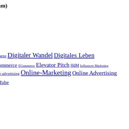
am)
Digitaler Wandel
Digitales Leben
ness
Elevator Pitch
ommerce
HdM
ECommerce
Influencer Marketing
Online-Marketing
Online Advertising
e advertising
Tube