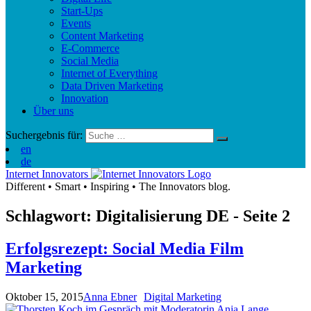
Start-Ups
Events
Content Marketing
E-Commerce
Social Media
Internet of Everything
Data Driven Marketing
Innovation
Über uns
Suchergebnis für:
en
de
Internet Innovators
Different
•
Smart
•
Inspiring
•
The Innovators blog.
Schlagwort: Digitalisierung
DE
- Seite 2
Erfolgsrezept: Social Media Film
Marketing
Oktober 15, 2015
Anna Ebner
Digital Marketing