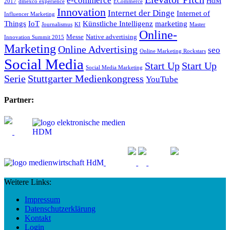
e-commerce
HdM
2017
dmexco experience
ECommerce
Innovation
Internet der Dinge
Internet of
Influencer Marketing
Things
IoT
Künstliche Intelligenz
marketing
Journalismus
KI
Master
Online-
Messe
Native advertising
Innovation Summit 2015
Marketing
Online Advertising
seo
Online Marketing Rockstars
Social Media
Start Up
Start Up
Social Media Marketing
Serie
Stuttgarter Medienkongress
YouTube
Partner:
Weitere Links:
Impressum
Datenschutzerklärung
Kontakt
Login