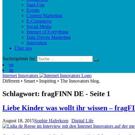
Start-Ups
Events
Content Marketing
E-Commerce
Social Media
Internet of Everything
Data Driven Marketing
Innovation
Über uns
Suchergebnis für:
en
de
Internet Innovators
Different
•
Smart
•
Inspiring
•
The Innovators blog.
Schlagwort: fragFINN
DE
- Seite 1
Liebe Kinder was wollt ihr wissen – fragF
August 18, 2015
Sophie Haferkorn
Digital Life