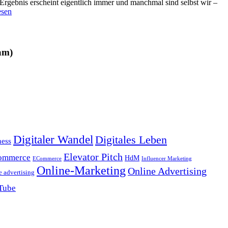
Ergebnis erscheint eigentlich immer und manchmal sind selbst wir –
esen
am)
Digitaler Wandel
Digitales Leben
ness
Elevator Pitch
ommerce
HdM
ECommerce
Influencer Marketing
Online-Marketing
Online Advertising
e advertising
Tube