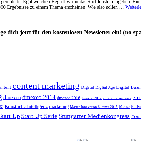
gen bleibt. Egal welchen Begriff wir in das Suchfenster eingeben: Ein 
000 Ergebnisse zu einem Thema erscheinen. Wie also sollen …
Weiterl
ge dich jetzt für den kostenlosen Newsletter ein!
(no sp
content marketing
ntent
Digital
Digital Busi
Digital Age
g
dmexco 2014
dmexco
e-c
dmexco 2016
dmexco 2017
dmexco experience
Künstliche Intelligenz
marketing
Messe
Nativ
KI
Master Innovation Summit 2015
Start Up
Start Up Serie
Stuttgarter Medienkongress
You