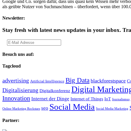
Google und Co. sorgen dafür, dass uns quasi kein Wissen mehr verbor
als geübte Nutzer von Suchmaschinen – überfordert, wenn über 100.
Newsletter:
Stay fresh with latest news updates in your inbox.
Tra
Besuch uns auf:
Tagcloud
Big Data
advertising
blackforestspace
Co
Artificial Intelligence
Digital Marketin
Digitalisierung
Digitalkonferenz
Innovation
Internet der Dinge
Internet of Things
IoT
Journalismus
Social Media
seo
Online Marketing Rockstars
Social Media Marketing
Partner: