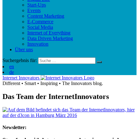
Start-Ups
Events
Content Marketing
E-Commerce
Social Media
Internet of Everything
Data Driven Marketing
Innovation
Über uns
Suchergebnis für:
en
de
Internet Innovators
Different
•
Smart
•
Inspiring
•
The Innovators blog.
Das Team der InternetInnovators
Newsletter: