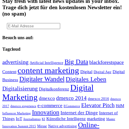
Stay fresh with latest news updates in your inbox.
Trage dich jetzt für den kostenlosen Newsletter ein!
(no spam)
Besuch uns auf:
Tagcloud
Big Data
advertising
blackforestspace
Artificial Intelligence
content marketing
Content
Digital
Digital
Digital Age
Digitaler Wandel
Digitales Leben
Business
Digital
Digitalisierung
Digitalkonferenz
Marketing
dmexco 2014
dmexco
dmexco 2016
dmexco
Elevator Pitch
e-commerce
HdM
2017
dmexco experience
ECommerce
Innovation
Internet der Dinge
Internet of
Influencer Marketing
Things
IoT
Künstliche Intelligenz
marketing
Journalismus
KI
Master
Online-
Messe
Native advertising
Innovation Summit 2015