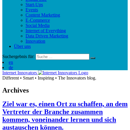
Start-Ups
Events
Content Marketing
E-Commerce
Social Media
Internet of Everything
Data Driven Marketing
Innovation
Über uns
Suchergebnis für:
en
de
Internet Innovators
Different
•
Smart
•
Inspiring
•
The Innovators blog.
Archives
Ziel war es, einen Ort zu schaffen, an dem
Vertreter der Branche zusammen
kommen, voneinander lernen und sich
austauschen können.