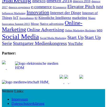
dmexco 2014
dmexco
dmexco 2016
dmexco
Elevator Pitch
e-commerce
HdM
2017
dmexco experience
ECommerce
Innovation
Internet der Dinge
Internet of
Influencer Marketing
Things
IoT
Künstliche Intelligenz
marketing
Journalismus
KI
Master
Online-
Messe
Native advertising
Innovation Summit 2015
Marketing
Online Advertising
seo
Online Marketing Rockstars
Social Media
Start Up
Start Up
Social Media Marketing
Serie
Stuttgarter Medienkongress
YouTube
Partner:
Weitere Links:
Impressum
Datenschutzerklärung