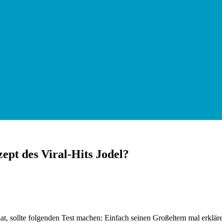
zept des Viral-Hits Jodel?
, sollte folgenden Test machen: Einfach seinen Großeltern mal erkläre