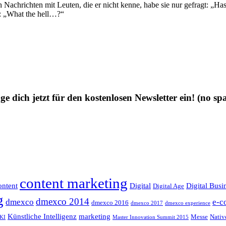
h Nachrichten mit Leuten, die er nicht kenne, habe sie nur gefragt: „Ha
r: „What the hell…?“
ge dich jetzt für den kostenlosen Newsletter ein!
(no sp
content marketing
ntent
Digital
Digital Busi
Digital Age
g
dmexco 2014
dmexco
e-c
dmexco 2016
dmexco 2017
dmexco experience
Künstliche Intelligenz
marketing
Messe
Nativ
KI
Master Innovation Summit 2015