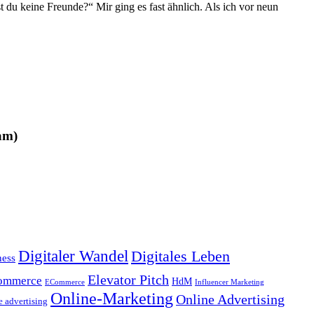
st du keine Freunde?“ Mir ging es fast ähnlich. Als ich vor neun
am)
Digitaler Wandel
Digitales Leben
ness
Elevator Pitch
ommerce
HdM
ECommerce
Influencer Marketing
Online-Marketing
Online Advertising
e advertising