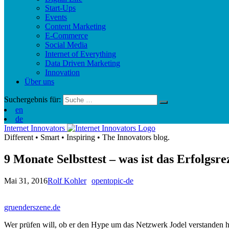
Start-Ups
Events
Content Marketing
E-Commerce
Social Media
Internet of Everything
Data Driven Marketing
Innovation
Über uns
Suchergebnis für:
en
de
Internet Innovators
Different
•
Smart
•
Inspiring
•
The Innovators blog.
9 Monate Selbsttest – was ist das Erfolgsre
Mai 31, 2016
Rolf Kohler
opentopic-de
gruenderszene.de
Wer prüfen will, ob er den Hype um das Netzwerk Jodel verstanden hat